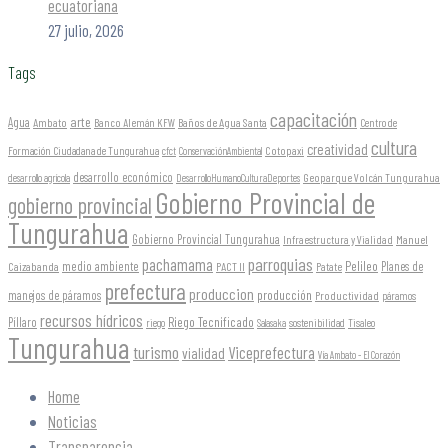
ecuatoriana
27 julio, 2026
Tags
capacitación
arte
Agua
Ambato
Banco Alemán KFW
Baños de Agua Santa
Centro de
cultura
creatividad
Formación Ciudadana de Tungurahua
Cotopaxi
cfct
ConservaciónAmbiental
desarrollo económico
Geoparque Volcán Tungurahua
desarrollo agrícola
DesarrolloHumanoCulturaDeportes
Gobierno Provincial de
gobierno provincial
Tungurahua
Gobierno Provincial Tungurahua
Infraestructura y Vialidad
Manuel
parroquias
pachamama
Pelileo
medio ambiente
Planes de
Caizabanda
PACT II
Patate
prefectura
produccion
producción
manejos de páramos
Productividad
páramos
recursos hídricos
Riego Tecnificado
Píllaro
sostenibilidad
riego
Salasaka
Tisaleo
Tungurahua
turismo
Viceprefectura
vialidad
Vía Ambato - El Corazón
Home
Noticias
Transparencia