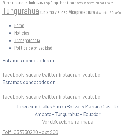
recursos hídricos
Riego Tecnificado
Píllaro
sostenibilidad
riego
Salasaka
Tisaleo
Tungurahua
turismo
Viceprefectura
vialidad
Vía Ambato - El Corazón
Home
Noticias
Transparencia
Política de privacidad
Estamos conectados en
facebook-square
twitter
instagram
youtube
Estamos conectados en
facebook-square
twitter
instagram
youtube
Dirección: Calles Simón Bolivar y Mariano Castillo
Ambato – Tungurahua – Ecuador
Ver ubicación en el mapa
Telf:
033730220 - ext 200