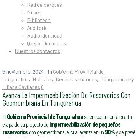
Red de parques
Museo
Biblioteca
Auditorio
Radio identidad
Quejas Denuncias
Nuestros contactos
5 noviembre, 2024
- In
Gobierno Provincial de
Tungurahua
‚
Noticias
‚
Recursos Hidricos
‚
Tungurahua
By
Liliana Gavilanes
0
Avanza La Impermeabilización De Reservorios Con
Geomembrana En Tungurahua
El
Gobierno Provincial de Tungurahua
se encuentra en la cuarta
etapa de su proyecto de
impermeabilización de pequeños
reservorios
con geomembrana, el cual avanza en un
90%
y se prevé