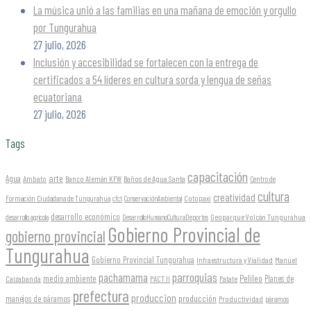
La música unió a las familias en una mañana de emoción y orgullo
por Tungurahua
27 julio, 2026
Inclusión y accesibilidad se fortalecen con la entrega de
certificados a 54 líderes en cultura sorda y lengua de señas
ecuatoriana
27 julio, 2026
Tags
capacitación
arte
Agua
Ambato
Banco Alemán KFW
Baños de Agua Santa
Centro de
cultura
creatividad
Formación Ciudadana de Tungurahua
Cotopaxi
cfct
ConservaciónAmbiental
desarrollo económico
Geoparque Volcán Tungurahua
desarrollo agrícola
DesarrolloHumanoCulturaDeportes
Gobierno Provincial de
gobierno provincial
Tungurahua
Gobierno Provincial Tungurahua
Infraestructura y Vialidad
Manuel
parroquias
pachamama
Pelileo
medio ambiente
Planes de
Caizabanda
PACT II
Patate
prefectura
produccion
producción
manejos de páramos
Productividad
páramos