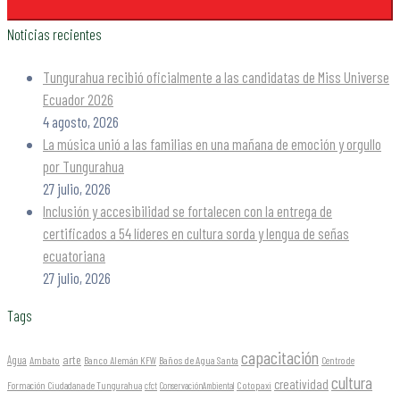
Noticias recientes
Tungurahua recibió oficialmente a las candidatas de Miss Universe
Ecuador 2026
4 agosto, 2026
La música unió a las familias en una mañana de emoción y orgullo
por Tungurahua
27 julio, 2026
Inclusión y accesibilidad se fortalecen con la entrega de
certificados a 54 líderes en cultura sorda y lengua de señas
ecuatoriana
27 julio, 2026
Tags
capacitación
arte
Agua
Ambato
Banco Alemán KFW
Baños de Agua Santa
Centro de
cultura
creatividad
Formación Ciudadana de Tungurahua
Cotopaxi
cfct
ConservaciónAmbiental