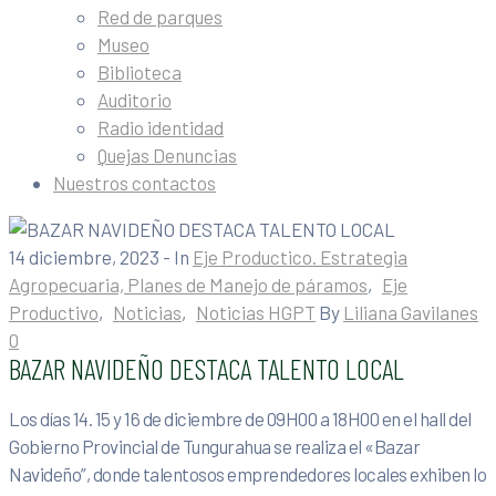
Red de parques
Museo
Biblioteca
Auditorio
Radio identidad
Quejas Denuncias
Nuestros contactos
14 diciembre, 2023
- In
Eje Productico. Estrategia
Agropecuaria, Planes de Manejo de páramos
‚
Eje
Productivo
‚
Noticias
‚
Noticias HGPT
By
Liliana Gavilanes
0
BAZAR NAVIDEÑO DESTACA TALENTO LOCAL
Los días 14. 15 y 16 de diciembre de 09H00 a 18H00 en el hall del
Gobierno Provincial de Tungurahua se realiza el «Bazar
Navideño”, donde talentosos emprendedores locales exhiben lo