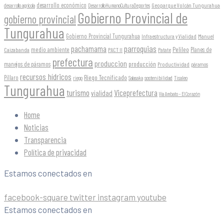
desarrollo económico
Geoparque Volcán Tungurahua
desarrollo agrícola
DesarrolloHumanoCulturaDeportes
Gobierno Provincial de
gobierno provincial
Tungurahua
Gobierno Provincial Tungurahua
Infraestructura y Vialidad
Manuel
parroquias
pachamama
Pelileo
medio ambiente
Planes de
Caizabanda
PACT II
Patate
prefectura
produccion
producción
manejos de páramos
Productividad
páramos
recursos hídricos
Riego Tecnificado
Píllaro
sostenibilidad
riego
Salasaka
Tisaleo
Tungurahua
turismo
Viceprefectura
vialidad
Vía Ambato - El Corazón
Home
Noticias
Transparencia
Política de privacidad
Estamos conectados en
facebook-square
twitter
instagram
youtube
Estamos conectados en