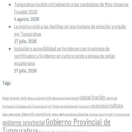
Tungurahua recibió oficialmente a las candidatas de Miss Universe
Ecuador 2026
4 agosto, 2026
La música unió a las familias en una mañana de emoción y orgullo
por Tungurahua
27 julio, 2026
Inclusión y accesibilidad se fortalecen con la entrega de
certificados a 54 líderes en cultura sorda y lengua de señas
ecuatoriana
27 julio, 2026
Tags
capacitación
arte
Agua
Ambato
Banco Alemán KFW
Baños de Agua Santa
Centro de
cultura
creatividad
Formación Ciudadana de Tungurahua
Cotopaxi
cfct
ConservaciónAmbiental
desarrollo económico
Geoparque Volcán Tungurahua
desarrollo agrícola
DesarrolloHumanoCulturaDeportes
Gobierno Provincial de
gobierno provincial
Tungurahua