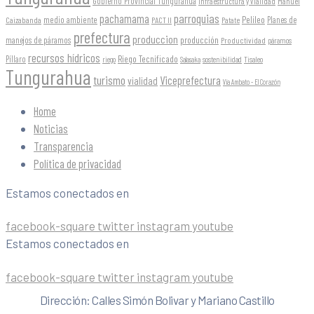
Gobierno Provincial Tungurahua
Infraestructura y Vialidad
Manuel
parroquias
pachamama
Pelileo
medio ambiente
Planes de
Caizabanda
PACT II
Patate
prefectura
produccion
producción
manejos de páramos
Productividad
páramos
recursos hídricos
Riego Tecnificado
Píllaro
sostenibilidad
riego
Salasaka
Tisaleo
Tungurahua
turismo
Viceprefectura
vialidad
Vía Ambato - El Corazón
Home
Noticias
Transparencia
Política de privacidad
Estamos conectados en
facebook-square
twitter
instagram
youtube
Estamos conectados en
facebook-square
twitter
instagram
youtube
Dirección: Calles Simón Bolivar y Mariano Castillo