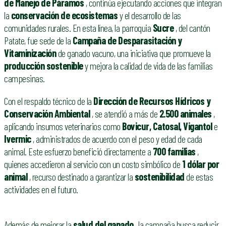
de Manejo de Páramos
, continúa ejecutando acciones que integran
la
conservación de ecosistemas
y el desarrollo de las
comunidades rurales. En esta línea, la parroquia
Sucre
, del cantón
Patate, fue sede de la
Campaña de Desparasitación y
Vitaminización
de ganado vacuno, una iniciativa que promueve la
producción sostenible
y mejora la calidad de vida de las familias
campesinas.
Con el respaldo técnico de la
Dirección de Recursos Hídricos y
Conservación Ambiental
, se atendió a más de
2.500 animales
,
aplicando insumos veterinarios como
Bovicur, Catosal, Vigantol
e
Ivermic
, administrados de acuerdo con el peso y edad de cada
animal. Este esfuerzo benefició directamente a
700 familias
,
quienes accedieron al servicio con un costo simbólico de
1 dólar por
animal
, recurso destinado a garantizar la
sostenibilidad
de estas
actividades en el futuro.
Además de mejorar la
salud del ganado
, la campaña busca reducir