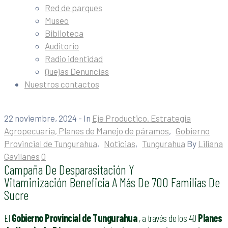
Red de parques
Museo
Biblioteca
Auditorio
Radio identidad
Quejas Denuncias
Nuestros contactos
22 noviembre, 2024
- In
Eje Productico. Estrategia
Agropecuaria, Planes de Manejo de páramos
‚
Gobierno
Provincial de Tungurahua
‚
Noticias
‚
Tungurahua
By
Liliana
Gavilanes
0
Campaña De Desparasitación Y
Vitaminización Beneficia A Más De 700 Familias De
Sucre
El
Gobierno Provincial de Tungurahua
, a través de los 40
Planes