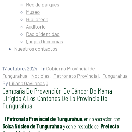
Red de parques
Museo
Biblioteca
Auditorio
Radio identidad
Quejas Denuncias
Nuestros contactos
17 octubre, 2024
- In
Gobierno Provincial de
Tungurahua
‚
Noticias
‚
Patronato Provincial
‚
Tungurahua
By
Liliana Gavilanes
0
Campaña De Prevención De Cáncer De Mama
Dirigida A Los Cantones De La Provincia De
Tungurahua
El
Patronato Provincial de Tungurahua
, en colaboración con
Solca Núcleo de Tungurahua
y con el respaldo del
Prefecto