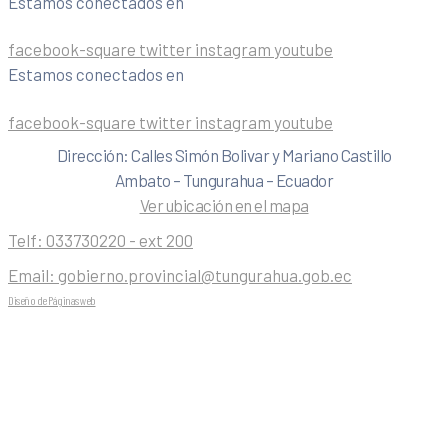
Estamos conectados en
facebook-square
twitter
instagram
youtube
Estamos conectados en
facebook-square
twitter
instagram
youtube
Dirección: Calles Simón Bolivar y Mariano Castillo
Ambato – Tungurahua – Ecuador
Ver ubicación en el mapa
Telf:
033730220 - ext 200
Email:
gobierno.provincial@tungurahua.gob.ec
Diseño de Páginas web
| 0224492314 -Visualg3