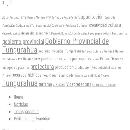
Tags
capacitación
arte
Agua
Ambato
Banco Alemán KFW
Baños de Agua Santa
Centro de
cultura
creatividad
Formación Ciudadana de Tungurahua
Cotopaxi
cfct
ConservaciónAmbiental
desarrollo económico
Geoparque Volcán Tungurahua
desarrollo agrícola
DesarrolloHumanoCulturaDeportes
Gobierno Provincial de
gobierno provincial
Tungurahua
Gobierno Provincial Tungurahua
Infraestructura y Vialidad
Manuel
parroquias
pachamama
Pelileo
medio ambiente
Planes de
Caizabanda
PACT II
Patate
prefectura
produccion
producción
manejos de páramos
Productividad
páramos
recursos hídricos
Riego Tecnificado
Píllaro
sostenibilidad
riego
Salasaka
Tisaleo
Tungurahua
turismo
Viceprefectura
vialidad
Vía Ambato - El Corazón
Home
Noticias
Transparencia
Política de privacidad