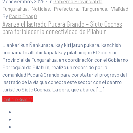
27 noviembre, 2025
- In
Gobierno Provincial de
Tungurahua
‚
Noticias
‚
Prefectura
‚
Tungurahua
‚
Vialidad
By
Paola Frías
0
Avanza el lastrado Pucará Grande – Siete Cochas
para fortalecer la conectividad de Pilahuín
Llankarikun Ñankunata, kay kiti jatun pukara, kanchish
cochamata allichinkapak kay pilahuingon El Gobierno
Provincial de Tungurahua, en coordinación con el Gobierno
Parroquial de Pilahuín, realizó un recorrido por la
comunidad Pucará Grande para constatar el progreso del
lastrado de la vía que conecta este sector con el centro
turístico Siete Cochas. La obra, que abarca […]
Continue Reading