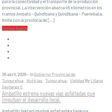
para la conectividad y el transporte de la producción
provincial. La intervención abarca 45 kilómetros en los
tramos Ambato – Quindibana y Quindibana – Puenebata,
límite con la provincia de […]
Continue Reading
26 abril, 2026
- In
Gobierno Provincial de
Tungurahua
‚
Noticias
‚
Tungurahua
‚
Vialidad
By
Liliana
Gavilanes
0
Ambatillo estrena nuevas vías asfaltadas que
impulsan el desarrollo local.
Ambatillo llaktapi mushuk asfaltashka ñankuna