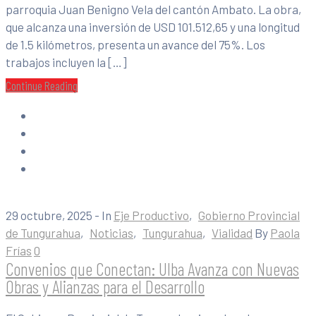
parroquia Juan Benigno Vela del cantón Ambato. La obra,
que alcanza una inversión de USD 101.512,65 y una longitud
de 1.5 kilómetros, presenta un avance del 75%. Los
trabajos incluyen la […]
Continue Reading
29 octubre, 2025
- In
Eje Productivo
‚
Gobierno Provincial
de Tungurahua
‚
Noticias
‚
Tungurahua
‚
Vialidad
By
Paola
Frías
0
Convenios que Conectan: Ulba Avanza con Nuevas
Obras y Alianzas para el Desarrollo