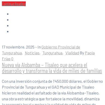
Continue Reading
17 noviembre, 2025
- In
Gobierno Provincial de
Tungurahua
‚
Noticias
‚
Tungurahua
‚
Vialidad
By
Paola
Frías
0
Nueva vía Alobamba – Tisaleo que acelera el
desarrollo y transforma la vida de miles de familias
Con una inversión conjunta de 1’450.000 dólares, el Gobierno
Provincial de Tungurahua y el GAD Municipal de Tisaleo
hicieron realidad el asfaltado de la vía Alobamba–Tisaleo,
una obra estratégica que fortalece la movilidad, dinamiza
la economía local y mejora la calidad de vida de miles de