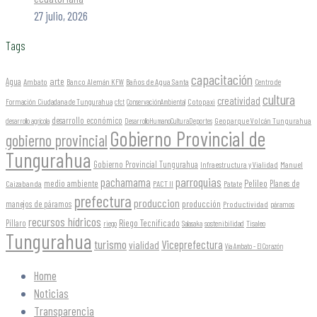
27 julio, 2026
Tags
capacitación
arte
Agua
Ambato
Banco Alemán KFW
Baños de Agua Santa
Centro de
cultura
creatividad
Formación Ciudadana de Tungurahua
Cotopaxi
cfct
ConservaciónAmbiental
desarrollo económico
Geoparque Volcán Tungurahua
desarrollo agrícola
DesarrolloHumanoCulturaDeportes
Gobierno Provincial de
gobierno provincial
Tungurahua
Gobierno Provincial Tungurahua
Infraestructura y Vialidad
Manuel
parroquias
pachamama
Pelileo
medio ambiente
Planes de
Caizabanda
PACT II
Patate
prefectura
produccion
producción
manejos de páramos
Productividad
páramos
recursos hídricos
Riego Tecnificado
Píllaro
sostenibilidad
riego
Salasaka
Tisaleo
Tungurahua
turismo
Viceprefectura
vialidad
Vía Ambato - El Corazón
Home
Noticias
Transparencia