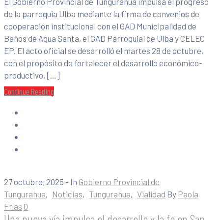
El Gobierno Provincial de Tungurahua impulsa el progreso
de la parroquia Ulba mediante la firma de convenios de
cooperación institucional con el GAD Municipalidad de
Baños de Agua Santa, el GAD Parroquial de Ulba y CELEC
EP. El acto oficial se desarrolló el martes 28 de octubre,
con el propósito de fortalecer el desarrollo económico-
productivo, […]
Continue Reading
27 octubre, 2025
- In
Gobierno Provincial de
Tungurahua
‚
Noticias
‚
Tungurahua
‚
Vialidad
By
Paola
Frías
0
Una nueva vía impulsa el desarrollo y la fe en San