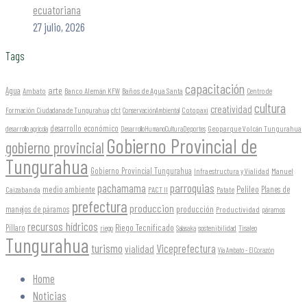
ecuatoriana
27 julio, 2026
Tags
capacitación
arte
Agua
Ambato
Banco Alemán KFW
Baños de Agua Santa
Centro de
cultura
creatividad
Formación Ciudadana de Tungurahua
Cotopaxi
cfct
ConservaciónAmbiental
desarrollo económico
Geoparque Volcán Tungurahua
desarrollo agrícola
DesarrolloHumanoCulturaDeportes
Gobierno Provincial de
gobierno provincial
Tungurahua
Gobierno Provincial Tungurahua
Infraestructura y Vialidad
Manuel
parroquias
pachamama
Pelileo
medio ambiente
Planes de
Caizabanda
PACT II
Patate
prefectura
produccion
producción
manejos de páramos
Productividad
páramos
recursos hídricos
Riego Tecnificado
Píllaro
sostenibilidad
riego
Salasaka
Tisaleo
Tungurahua
turismo
Viceprefectura
vialidad
Vía Ambato - El Corazón
Home
Noticias