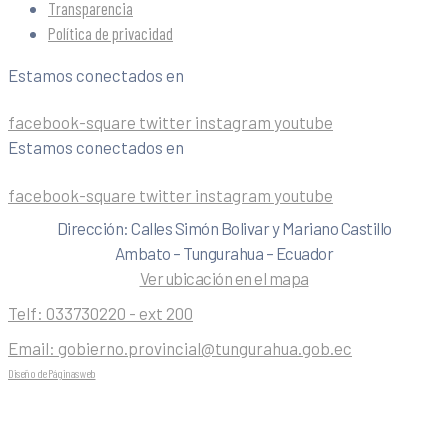
Transparencia
Política de privacidad
Estamos conectados en
facebook-square
twitter
instagram
youtube
Estamos conectados en
facebook-square
twitter
instagram
youtube
Dirección: Calles Simón Bolivar y Mariano Castillo
Ambato – Tungurahua – Ecuador
Ver ubicación en el mapa
Telf:
033730220 - ext 200
Email:
gobierno.provincial@tungurahua.gob.ec
Diseño de Páginas web
| 0224492314 -Visualg3