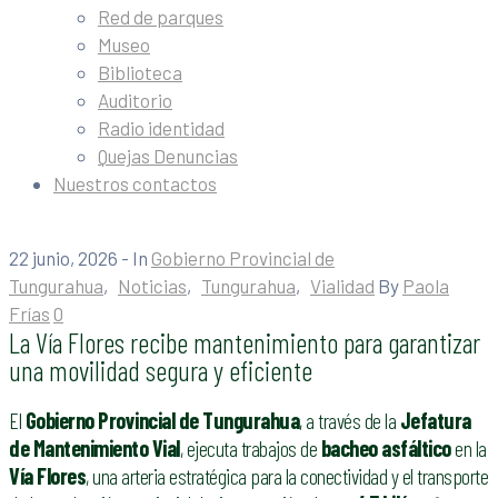
Red de parques
Museo
Biblioteca
Auditorio
Radio identidad
Quejas Denuncias
Nuestros contactos
22 junio, 2026
- In
Gobierno Provincial de
Tungurahua
‚
Noticias
‚
Tungurahua
‚
Vialidad
By
Paola
Frías
0
La Vía Flores recibe mantenimiento para garantizar
una movilidad segura y eficiente
El
Gobierno Provincial de Tungurahua
, a través de la
Jefatura
de Mantenimiento Vial
, ejecuta trabajos de
bacheo asfáltico
en la
Vía Flores
, una arteria estratégica para la conectividad y el transporte