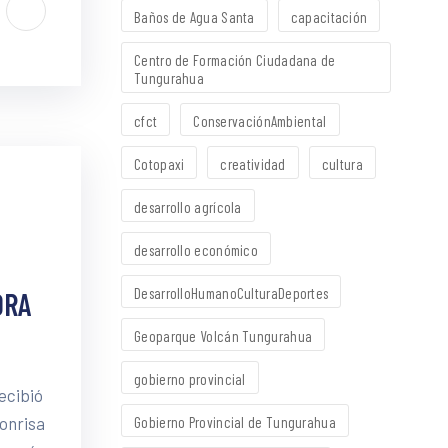
Baños de Agua Santa
capacitación
Centro de Formación Ciudadana de
Tungurahua
cfct
ConservaciónAmbiental
Cotopaxi
creatividad
cultura
desarrollo agrícola
desarrollo económico
DesarrolloHumanoCulturaDeportes
ORA
Geoparque Volcán Tungurahua
gobierno provincial
ecibió
Sonrisa
Gobierno Provincial de Tungurahua