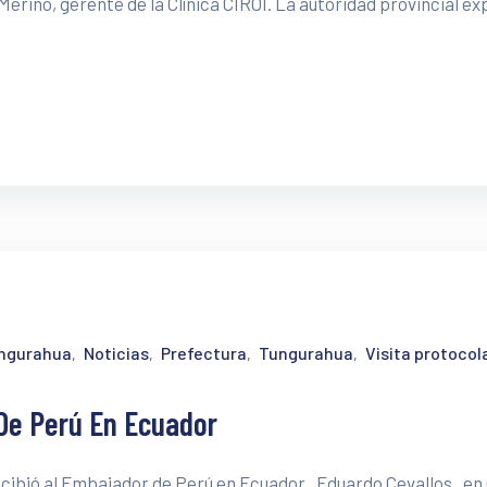
erino, gerente de la Clínica CIROI. La autoridad provincial e
ungurahua
Noticias
Prefectura
Tungurahua
Visita protocol
‚
‚
‚
‚
 De Perú En Ecuador
cibió al Embajador de Perú en Ecuador , Eduardo Cevallos , en