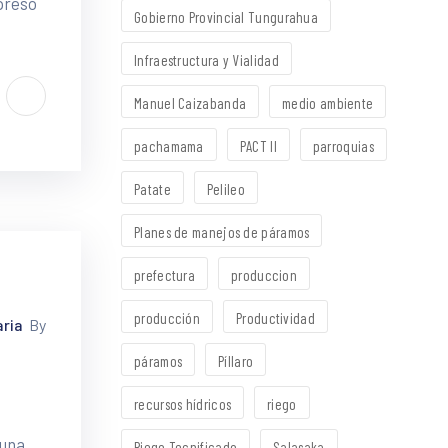
xpresó
Gobierno Provincial Tungurahua
Infraestructura y Vialidad
Manuel Caizabanda
medio ambiente
pachamama
PACT II
parroquias
Patate
Pelileo
Planes de manejos de páramos
prefectura
produccion
producción
Productividad
aria
By
páramos
Píllaro
recursos hídricos
riego
 una
Riego Tecnificado
Salasaka