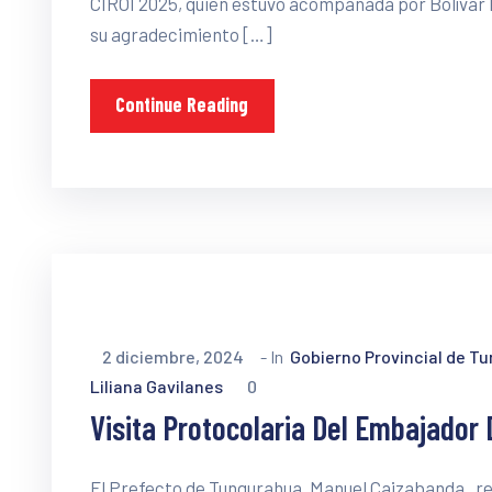
CIROI 2025, quien estuvo acompañada por Bolívar M
su agradecimiento […]
Continue Reading
2 diciembre, 2024
- In
Gobierno Provincial de T
Liliana Gavilanes
0
Visita Protocolaria Del Embajador
El Prefecto de Tungurahua, Manuel Caizabanda , re