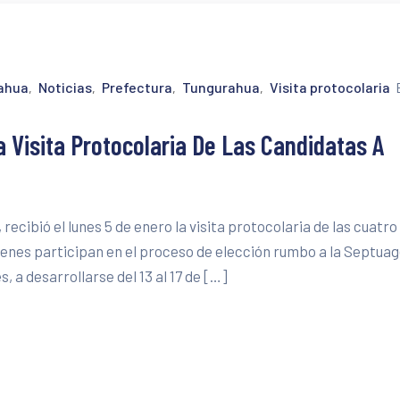
rahua
Noticias
Prefectura
Tungurahua
Visita protocolaria
‚
‚
‚
‚
 Visita Protocolaria De Las Candidatas A
ecibió el lunes 5 de enero la visita protocolaria de las cuatro
ienes participan en el proceso de elección rumbo a la Septua
s, a desarrollarse del 13 al 17 de […]