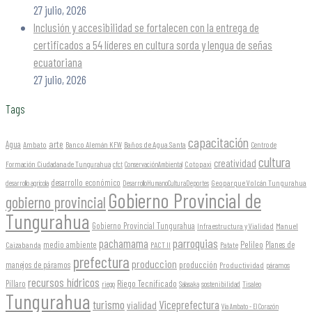
27 julio, 2026
Inclusión y accesibilidad se fortalecen con la entrega de
certificados a 54 líderes en cultura sorda y lengua de señas
ecuatoriana
27 julio, 2026
Tags
capacitación
arte
Agua
Ambato
Banco Alemán KFW
Baños de Agua Santa
Centro de
cultura
creatividad
Formación Ciudadana de Tungurahua
Cotopaxi
cfct
ConservaciónAmbiental
desarrollo económico
Geoparque Volcán Tungurahua
desarrollo agrícola
DesarrolloHumanoCulturaDeportes
Gobierno Provincial de
gobierno provincial
Tungurahua
Gobierno Provincial Tungurahua
Infraestructura y Vialidad
Manuel
parroquias
pachamama
Pelileo
medio ambiente
Planes de
Caizabanda
PACT II
Patate
prefectura
produccion
producción
manejos de páramos
Productividad
páramos
recursos hídricos
Riego Tecnificado
Píllaro
sostenibilidad
riego
Salasaka
Tisaleo
Tungurahua
turismo
Viceprefectura
vialidad
Vía Ambato - El Corazón