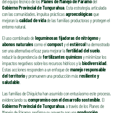
del equipo técnico de los
Planes de Manejo de Páramo
del
Gobierno Provincial de Tungurahua
. Esta estrategia, articulada
con las comunidades, impulsa prácticas
agroecológicas
que
mejoran la
calidad de vida
de las familias productoras y protegen el
entorno natural.
El uso combinado de
leguminosas fijadoras de nitrógeno
y
abonos naturales
como el
compost
y el
estiércol
ha demostrado
ser una alternativa eficaz para mejorar la
fertilidad del suelo
,
reducir la dependencia de
fertilizantes químicos
y minimizar los
impactos negativos sobre los recursos hídricos y la
biodiversidad
.
Estas acciones responden a un enfoque de
manejo responsable
del territorio
y promueven una producción más
resiliente y
saludable
.
Las familias de Chiquicha han asumido con entusiasmo este proceso,
evidenciando su
compromiso con el desarrollo sostenible
. El
Gobierno Provincial de Tungurahua
, a través de los Planes de
Manejo de Páramo, reafirma su apuesta por una
producción