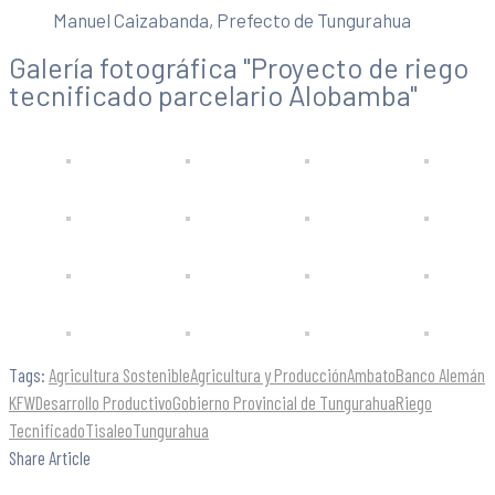
Manuel Caizabanda, Prefecto de Tungurahua
Galería fotográfica "Proyecto de riego
tecnificado parcelario Alobamba"
Tags:
Agricultura Sostenible
Agricultura y Producción
Ambato
Banco Alemán
KFW
Desarrollo Productivo
Gobierno Provincial de Tungurahua
Riego
Tecnificado
Tisaleo
Tungurahua
Share Article