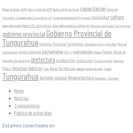
capacitación
arte
Agua
Ambato
Banco Alemán KFW
Baños de Agua Santa
Centro de
cultura
creatividad
Formación Ciudadana de Tungurahua
Cotopaxi
cfct
ConservaciónAmbiental
desarrollo económico
Geoparque Volcán Tungurahua
desarrollo agrícola
DesarrolloHumanoCulturaDeportes
Gobierno Provincial de
gobierno provincial
Tungurahua
Gobierno Provincial Tungurahua
Infraestructura y Vialidad
Manuel
parroquias
pachamama
Pelileo
medio ambiente
Planes de
Caizabanda
PACT II
Patate
prefectura
produccion
producción
manejos de páramos
Productividad
páramos
recursos hídricos
Riego Tecnificado
Píllaro
sostenibilidad
riego
Salasaka
Tisaleo
Tungurahua
turismo
Viceprefectura
vialidad
Vía Ambato - El Corazón
Home
Noticias
Transparencia
Política de privacidad
Estamos conectados en