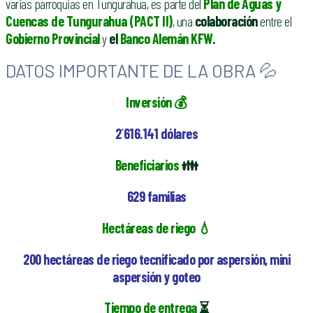
varias parroquias en Tungurahua, es parte del
Plan de Aguas y
Cuencas de Tungurahua (PACT II)
, una
colaboración
entre el
Gobierno Provincial
y
el
Banco Alemán KFW
.
DATOS IMPORTANTE DE LA OBRA 💦
Inversión
💰
2´616.141 dólares
Beneficiarios
👪
629 familias
Hectáreas de riego
💧
200 hectáreas de riego tecnificado por aspersión, mini
aspersión y goteo
Tiempo de entrega
⏳