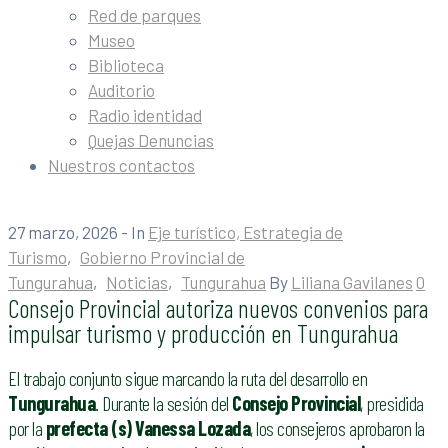
Red de parques
Museo
Biblioteca
Auditorio
Radio identidad
Quejas Denuncias
Nuestros contactos
27 marzo, 2026
- In
Eje turístico, Estrategia de
Turismo
‚
Gobierno Provincial de
Tungurahua
‚
Noticias
‚
Tungurahua
By
Liliana Gavilanes
0
Consejo Provincial autoriza nuevos convenios para
impulsar turismo y producción en Tungurahua
El trabajo conjunto sigue marcando la ruta del desarrollo en
Tungurahua
. Durante la sesión del
Consejo Provincial
, presidida
por la
prefecta (s) Vanessa Lozada
, los consejeros aprobaron la