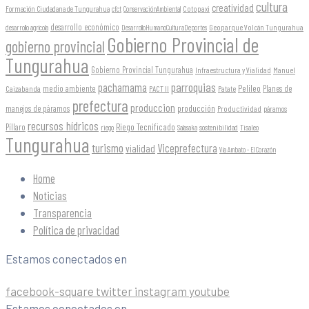
cultura
creatividad
Formación Ciudadana de Tungurahua
Cotopaxi
cfct
ConservaciónAmbiental
desarrollo económico
Geoparque Volcán Tungurahua
desarrollo agrícola
DesarrolloHumanoCulturaDeportes
Gobierno Provincial de
gobierno provincial
Tungurahua
Gobierno Provincial Tungurahua
Infraestructura y Vialidad
Manuel
parroquias
pachamama
Pelileo
medio ambiente
Planes de
Caizabanda
PACT II
Patate
prefectura
produccion
producción
manejos de páramos
Productividad
páramos
recursos hídricos
Riego Tecnificado
Píllaro
sostenibilidad
riego
Salasaka
Tisaleo
Tungurahua
turismo
Viceprefectura
vialidad
Vía Ambato - El Corazón
Home
Noticias
Transparencia
Política de privacidad
Estamos conectados en
facebook-square
twitter
instagram
youtube
Estamos conectados en