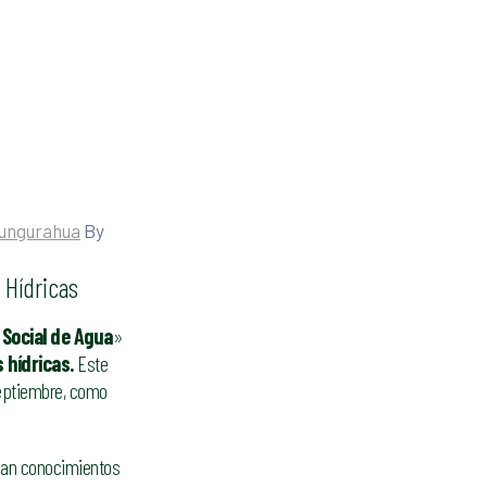
ungurahua
By
 Hídricas
 Social de Agua
»
 hídricas.
Este
septiembre, como
ndan conocimientos