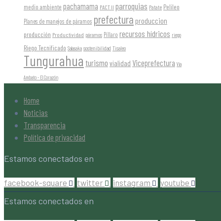
parroquias
pachamama
Pelileo
medio ambiente
PACT II
Patate
prefectura
produccion
Planes de manejos de páramos
recursos hídricos
producción
Píllaro
Productividad
páramos
riego
Riego Tecnificado
sostenibilidad
Salasaka
Tisaleo
Tungurahua
turismo
Viceprefectura
vialidad
Vía
Ambato - El Corazón
Home
Noticias
Transparencia
Política de privacidad
Estamos conectados en
facebook-square
twitter
instagram
youtube
Estamos conectados en