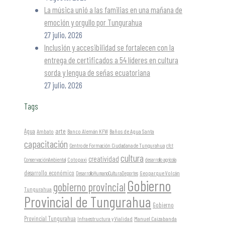
La música unió a las familias en una mañana de
emoción y orgullo por Tungurahua
27 julio, 2026
Inclusión y accesibilidad se fortalecen con la
entrega de certificados a 54 líderes en cultura
sorda y lengua de señas ecuatoriana
27 julio, 2026
Tags
arte
Agua
Ambato
Banco Alemán KFW
Baños de Agua Santa
capacitación
Centro de Formación Ciudadana de Tungurahua
cfct
cultura
creatividad
Cotopaxi
ConservaciónAmbiental
desarrollo agrícola
desarrollo económico
Geoparque Volcán
DesarrolloHumanoCulturaDeportes
Gobierno
gobierno provincial
Tungurahua
Provincial de Tungurahua
Gobierno
Provincial Tungurahua
Infraestructura y Vialidad
Manuel Caizabanda