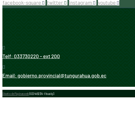
facebook-square
twitter
instagram
youtube
Telf:
033730220 - ext 200
Email:
gobierno.provincial@tungurahua.gob.ec
Diseño de Páginas web
| 0224492314 -Visualg3