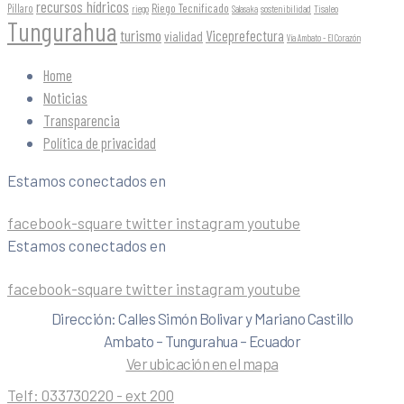
recursos hídricos
Riego Tecnificado
Píllaro
sostenibilidad
riego
Salasaka
Tisaleo
Tungurahua
turismo
Viceprefectura
vialidad
Vía Ambato - El Corazón
Home
Noticias
Transparencia
Política de privacidad
Estamos conectados en
facebook-square
twitter
instagram
youtube
Estamos conectados en
facebook-square
twitter
instagram
youtube
Dirección: Calles Simón Bolivar y Mariano Castillo
Ambato – Tungurahua – Ecuador
Ver ubicación en el mapa
Telf:
033730220 - ext 200