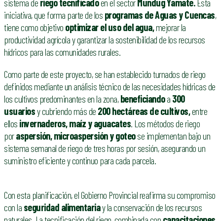
sistema de
riego tecnificado
en el sector
Mundug Yamate.
Esta
iniciativa, que forma parte de los
programas de Aguas y Cuencas
,
tiene como objetivo
optimizar el uso del agua,
mejorar la
productividad agrícola y garantizar la sostenibilidad de los recursos
hídricos para las comunidades rurales.
Como parte de este proyecto, se han establecido turnados de riego
definidos mediante un análisis técnico de las necesidades hídricas de
los cultivos predominantes en la zona,
beneficiando
a
300
usuarios
y cubriendo más de
200 hectáreas de cultivos,
entre
ellos
invernaderos, maíz y aguacates
. Los métodos de riego
por
aspersión, microaspersión y goteo
se implementan bajo un
sistema semanal de riego de tres horas por sesión, asegurando un
suministro eficiente y continuo para cada parcela.
Con esta planificación, el Gobierno Provincial reafirma su compromiso
con la
seguridad alimentaria
y la conservación de los recursos
naturales. La tecnificación del riego, combinada con
capacitaciones