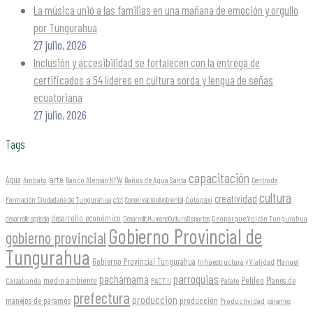
La música unió a las familias en una mañana de emoción y orgullo
por Tungurahua
27 julio, 2026
Inclusión y accesibilidad se fortalecen con la entrega de
certificados a 54 líderes en cultura sorda y lengua de señas
ecuatoriana
27 julio, 2026
Tags
capacitación
arte
Agua
Ambato
Banco Alemán KFW
Baños de Agua Santa
Centro de
cultura
creatividad
Formación Ciudadana de Tungurahua
Cotopaxi
cfct
ConservaciónAmbiental
desarrollo económico
Geoparque Volcán Tungurahua
desarrollo agrícola
DesarrolloHumanoCulturaDeportes
Gobierno Provincial de
gobierno provincial
Tungurahua
Gobierno Provincial Tungurahua
Infraestructura y Vialidad
Manuel
parroquias
pachamama
Pelileo
medio ambiente
Planes de
Caizabanda
PACT II
Patate
prefectura
produccion
producción
manejos de páramos
Productividad
páramos