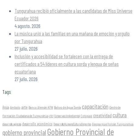
Tungurahua recibió oficialmente a las candidatas de Miss Universe
Ecuador 2026
4 agosto, 2026
La música unió a las familias en una mañana de emoción y orgullo
por Tungurahua
27 julio, 2026
Inclusión y accesibilidad se fortalecen con la entrega de
certificados a 54 líderes en cultura sorda y lengua de señas
ecuatoriana
27 julio, 2026
Tags
capacitación
arte
Agua
Ambato
Banco Alemán KFW
Baños de Agua Santa
Centro de
cultura
creatividad
Formación Ciudadana de Tungurahua
Cotopaxi
cfct
ConservaciónAmbiental
desarrollo económico
Geoparque Volcán Tungurahua
desarrollo agrícola
DesarrolloHumanoCulturaDeportes
Gobierno Provincial de
gobierno provincial