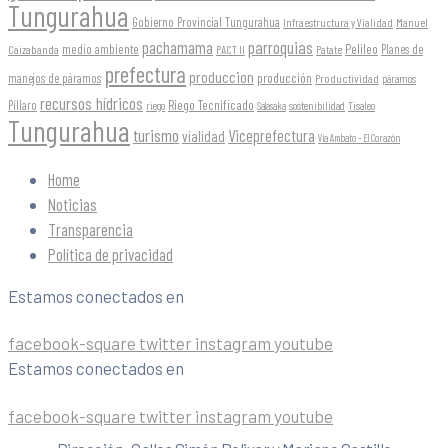
Tungurahua
Gobierno Provincial Tungurahua
Infraestructura y Vialidad
Manuel
parroquias
pachamama
Pelileo
medio ambiente
Planes de
Caizabanda
PACT II
Patate
prefectura
produccion
producción
manejos de páramos
Productividad
páramos
recursos hídricos
Riego Tecnificado
Píllaro
sostenibilidad
riego
Salasaka
Tisaleo
Tungurahua
turismo
Viceprefectura
vialidad
Vía Ambato - El Corazón
Home
Noticias
Transparencia
Política de privacidad
Estamos conectados en
facebook-square
twitter
instagram
youtube
Estamos conectados en
facebook-square
twitter
instagram
youtube