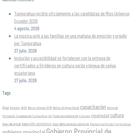
Tungurahua recibió oficialmente a las candidatas de Miss Universe
Ecuador 2026
4 agosto, 2026
La música unió a las familias en una mañana de emoción y orgullo
por Tungurahua
27 julio, 2026
Inclusión y accesibilidad se fortalecen con la entrega de
certificados a 54 líderes en cultura sorda y lengua de señas
ecuatoriana
27 julio, 2026
Tags
capacitación
arte
Agua
Ambato
Banco Alemán KFW
Baños de Agua Santa
Centro de
cultura
creatividad
Formación Ciudadana de Tungurahua
Cotopaxi
cfct
ConservaciónAmbiental
desarrollo económico
Geoparque Volcán Tungurahua
desarrollo agrícola
DesarrolloHumanoCulturaDeportes
Gobierno Provincial de
gobierno provincial