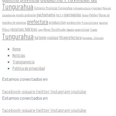
Tungurahua
Gobierno Provincial Tungurahua
Infraestructura y Vialidad
Manuel
parroquias
pachamama
Pelileo
medio ambiente
Planes de
Caizabanda
PACT II
Patate
prefectura
produccion
producción
manejos de páramos
Productividad
páramos
recursos hídricos
Riego Tecnificado
Píllaro
sostenibilidad
riego
Salasaka
Tisaleo
Tungurahua
turismo
Viceprefectura
vialidad
Vía Ambato - El Corazón
Home
Noticias
Transparencia
Política de privacidad
Estamos conectados en
facebook-square
twitter
instagram
youtube
Estamos conectados en
facebook-square
twitter
instagram
youtube