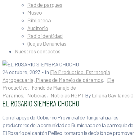
Red de parques
Museo
Biblioteca
Auditorio
Radio identidad
Quejas Denuncias
Nuestros contactos
24 octubre, 2023
- In
Eje Productico. Estrategia
Agropecuaria, Planes de Manejo de páramos
‚
Eje
Productivo
‚
Fondo de Manejo de
Pàramos
‚
Noticias
‚
Noticias HGPT
By
Liliana Gavilanes
0
EL ROSARIO SIEMBRA CHOCHO
Con el apoyo del Gobierno Provincial de Tungurahua, los
productores de la comunidad de Rumichaca de la parroquia de
El Rosario del cantón Pelileo, tomaron la decisión de promover