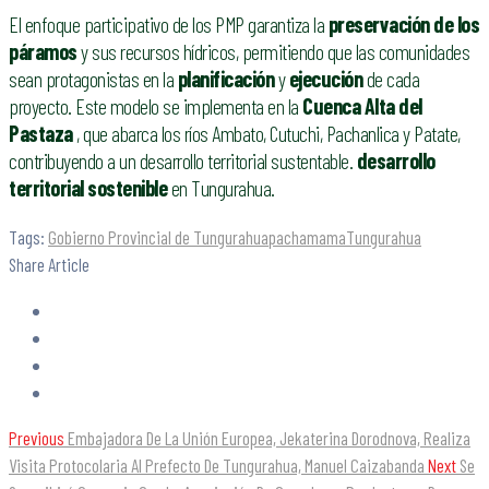
El enfoque participativo de los PMP garantiza la
preservación de los
páramos
y sus recursos hídricos, permitiendo que las comunidades
sean protagonistas en la
planificación
y
ejecución
de cada
proyecto. Este modelo se implementa en la
Cuenca Alta del
Pastaza
, que abarca los ríos Ambato, Cutuchi, Pachanlica y Patate,
contribuyendo a un desarrollo territorial sustentable.
desarrollo
territorial sostenible
en Tungurahua.
Tags:
Gobierno Provincial de Tungurahua
pachamama
Tungurahua
Share Article
Previous
Embajadora De La Unión Europea, Jekaterina Dorodnova, Realiza
Visita Protocolaria Al Prefecto De Tungurahua, Manuel Caizabanda
Next
Se