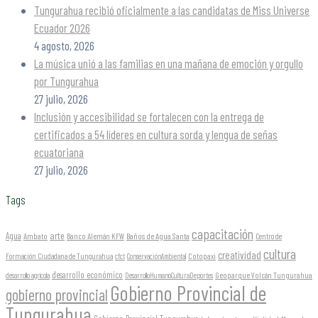
Tungurahua recibió oficialmente a las candidatas de Miss Universe
Ecuador 2026
4 agosto, 2026
La música unió a las familias en una mañana de emoción y orgullo
por Tungurahua
27 julio, 2026
Inclusión y accesibilidad se fortalecen con la entrega de
certificados a 54 líderes en cultura sorda y lengua de señas
ecuatoriana
27 julio, 2026
Tags
capacitación
arte
Agua
Ambato
Banco Alemán KFW
Baños de Agua Santa
Centro de
cultura
creatividad
Formación Ciudadana de Tungurahua
Cotopaxi
cfct
ConservaciónAmbiental
desarrollo económico
Geoparque Volcán Tungurahua
desarrollo agrícola
DesarrolloHumanoCulturaDeportes
Gobierno Provincial de
gobierno provincial
Tungurahua