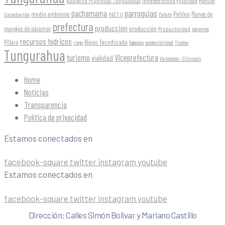
Gobierno Provincial Tungurahua
Infraestructura y Vialidad
Manuel
parroquias
pachamama
Pelileo
medio ambiente
Planes de
Caizabanda
PACT II
Patate
prefectura
produccion
producción
manejos de páramos
Productividad
páramos
recursos hídricos
Riego Tecnificado
Píllaro
sostenibilidad
riego
Salasaka
Tisaleo
Tungurahua
turismo
Viceprefectura
vialidad
Vía Ambato - El Corazón
Home
Noticias
Transparencia
Política de privacidad
Estamos conectados en
facebook-square
twitter
instagram
youtube
Estamos conectados en
facebook-square
twitter
instagram
youtube
Dirección: Calles Simón Bolivar y Mariano Castillo