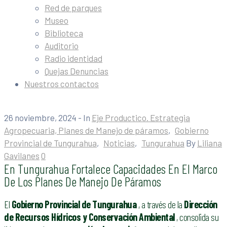
Red de parques
Museo
Biblioteca
Auditorio
Radio identidad
Quejas Denuncias
Nuestros contactos
26 noviembre, 2024
- In
Eje Productico. Estrategia
Agropecuaria, Planes de Manejo de páramos
‚
Gobierno
Provincial de Tungurahua
‚
Noticias
‚
Tungurahua
By
Liliana
Gavilanes
0
En Tungurahua Fortalece Capacidades En El Marco
De Los Planes De Manejo De Páramos
El
Gobierno Provincial de Tungurahua
, a través de la
Dirección
de Recursos Hídricos y Conservación Ambiental
, consolida su