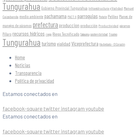
Tungurahua
Gobierno Provincial Tungurahua
Infraestructura y Vialidad
Manuel
parroquias
pachamama
Pelileo
medio ambiente
Planes de
Caizabanda
PACT II
Patate
prefectura
produccion
producción
manejos de páramos
Productividad
páramos
recursos hídricos
Riego Tecnificado
Píllaro
sostenibilidad
riego
Salasaka
Tisaleo
Tungurahua
turismo
Viceprefectura
vialidad
Vía Ambato - El Corazón
Home
Noticias
Transparencia
Política de privacidad
Estamos conectados en
facebook-square
twitter
instagram
youtube
Estamos conectados en
facebook-square
twitter
instagram
youtube