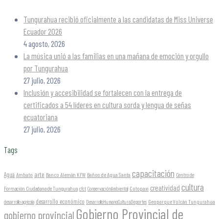
Tungurahua recibió oficialmente a las candidatas de Miss Universe
Ecuador 2026
4 agosto, 2026
La música unió a las familias en una mañana de emoción y orgullo
por Tungurahua
27 julio, 2026
Inclusión y accesibilidad se fortalecen con la entrega de
certificados a 54 líderes en cultura sorda y lengua de señas
ecuatoriana
27 julio, 2026
Tags
capacitación
arte
Agua
Ambato
Banco Alemán KFW
Baños de Agua Santa
Centro de
cultura
creatividad
Formación Ciudadana de Tungurahua
Cotopaxi
cfct
ConservaciónAmbiental
desarrollo económico
Geoparque Volcán Tungurahua
desarrollo agrícola
DesarrolloHumanoCulturaDeportes
Gobierno Provincial de
gobierno provincial