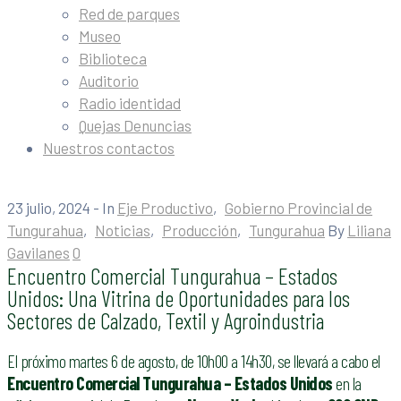
Red de parques
Museo
Biblioteca
Auditorio
Radio identidad
Quejas Denuncias
Nuestros contactos
23 julio, 2024
- In
Eje Productivo
‚
Gobierno Provincial de
Tungurahua
‚
Noticias
‚
Producción
‚
Tungurahua
By
Liliana
Gavilanes
0
Encuentro Comercial Tungurahua – Estados
Unidos: Una Vitrina de Oportunidades para los
Sectores de Calzado, Textil y Agroindustria
El próximo martes 6 de agosto, de 10h00 a 14h30, se llevará a cabo el
Encuentro Comercial Tungurahua – Estados Unidos
en la