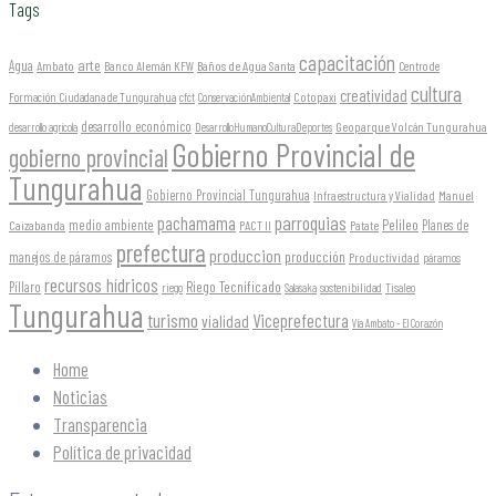
Tags
capacitación
arte
Agua
Ambato
Banco Alemán KFW
Baños de Agua Santa
Centro de
cultura
creatividad
Formación Ciudadana de Tungurahua
Cotopaxi
cfct
ConservaciónAmbiental
desarrollo económico
Geoparque Volcán Tungurahua
desarrollo agrícola
DesarrolloHumanoCulturaDeportes
Gobierno Provincial de
gobierno provincial
Tungurahua
Gobierno Provincial Tungurahua
Infraestructura y Vialidad
Manuel
parroquias
pachamama
Pelileo
medio ambiente
Planes de
Caizabanda
PACT II
Patate
prefectura
produccion
producción
manejos de páramos
Productividad
páramos
recursos hídricos
Riego Tecnificado
Píllaro
sostenibilidad
riego
Salasaka
Tisaleo
Tungurahua
turismo
Viceprefectura
vialidad
Vía Ambato - El Corazón
Home
Noticias
Transparencia
Política de privacidad