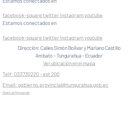
Estamos conectados en
facebook-square
twitter
instagram
youtube
Estamos conectados en
facebook-square
twitter
instagram
youtube
Dirección: Calles Simón Bolivar y Mariano Castillo
Ambato – Tungurahua – Ecuador
Ver ubicación en el mapa
Telf:
033730220 - ext 200
Email:
gobierno.provincial@tungurahua.gob.ec
Diseño de Páginas web
| 0224492314 -Visualg3