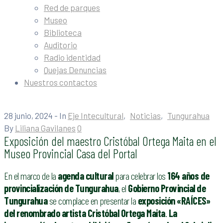
Red de parques
Museo
Biblioteca
Auditorio
Radio identidad
Quejas Denuncias
Nuestros contactos
28 junio, 2024
- In
Eje Intecultural
‚
Noticias
‚
Tungurahua
By
Liliana Gavilanes
0
Exposición del maestro Cristóbal Ortega Maita en el
Museo Provincial Casa del Portal
En el marco de la
agenda cultural
para celebrar los
164 años de
provincialización de Tungurahua
, el
Gobierno Provincial de
Tungurahua
se complace en presentar la
exposición «RAÍCES»
del renombrado artista Cristóbal Ortega Maita
.
La