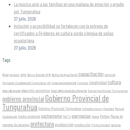
La música unió a las familias en una mañana de emoción y orgullo
por Tungurahua
27 julio, 2026
Inclusión y accesibilidad se fortalecen con la entrega de
certificados a 54 líderes en cultura sorda y lengua de señas
ecuatoriana
27 julio, 2026
Tags
capacitación
arte
Agua
Ambato
Banco Alemán KFW
Baños de Agua Santa
Centro de
cultura
creatividad
Formación Ciudadana de Tungurahua
Cotopaxi
cfct
ConservaciónAmbiental
desarrollo económico
Geoparque Volcán Tungurahua
desarrollo agrícola
DesarrolloHumanoCulturaDeportes
Gobierno Provincial de
gobierno provincial
Tungurahua
Gobierno Provincial Tungurahua
Infraestructura y Vialidad
Manuel
parroquias
pachamama
Pelileo
medio ambiente
Planes de
Caizabanda
PACT II
Patate
prefectura
produccion
producción
manejos de páramos
Productividad
páramos