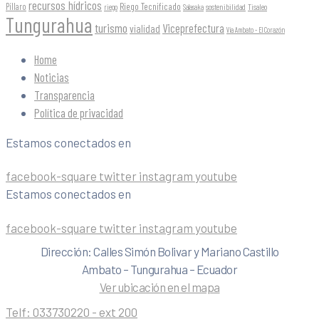
recursos hídricos
Riego Tecnificado
Píllaro
sostenibilidad
riego
Salasaka
Tisaleo
Tungurahua
turismo
Viceprefectura
vialidad
Vía Ambato - El Corazón
Home
Noticias
Transparencia
Política de privacidad
Estamos conectados en
facebook-square
twitter
instagram
youtube
Estamos conectados en
facebook-square
twitter
instagram
youtube
Dirección: Calles Simón Bolivar y Mariano Castillo
Ambato – Tungurahua – Ecuador
Ver ubicación en el mapa
Telf:
033730220 - ext 200