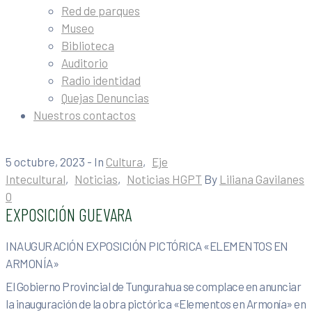
Red de parques
Museo
Biblioteca
Auditorio
Radio identidad
Quejas Denuncias
Nuestros contactos
5 octubre, 2023
- In
Cultura
‚
Eje
Intecultural
‚
Noticias
‚
Noticias HGPT
By
Liliana Gavilanes
0
EXPOSICIÓN GUEVARA
INAUGURACIÓN EXPOSICIÓN PICTÓRICA «ELEMENTOS EN
ARMONÍA»
El Gobierno Provincial de Tungurahua se complace en anunciar
la inauguración de la obra pictórica «Elementos en Armonía» en