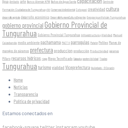
capacitación
arte
Agua
Ambato
Banco Alemán KFW
Baños de Agua Santa
Centro de
cultura
creatividad
Formación Ciudadana de Tungurahua
Cotopaxi
cfct
ConservaciónAmbiental
desarrollo económico
Geoparque Volcán Tungurahua
desarrollo agrícola
DesarrolloHumanoCulturaDeportes
Gobierno Provincial de
gobierno provincial
Tungurahua
Gobierno Provincial Tungurahua
Infraestructura y Vialidad
Manuel
parroquias
pachamama
Pelileo
medio ambiente
Planes de
Caizabanda
PACT II
Patate
prefectura
produccion
producción
manejos de páramos
Productividad
páramos
recursos hídricos
Riego Tecnificado
Píllaro
sostenibilidad
riego
Salasaka
Tisaleo
Tungurahua
turismo
Viceprefectura
vialidad
Vía Ambato - El Corazón
Home
Noticias
Transparencia
Política de privacidad
Estamos conectados en
facebook-square
twitter
instagram
youtube