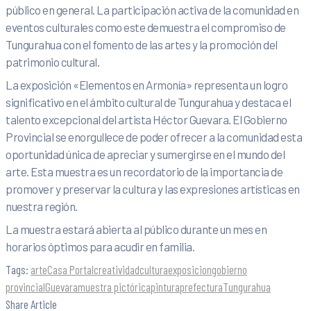
público en general. La participación activa de la comunidad en
eventos culturales como este demuestra el compromiso de
Tungurahua con el fomento de las artes y la promoción del
patrimonio cultural.
La exposición «Elementos en Armonía» representa un logro
significativo en el ámbito cultural de Tungurahua y destaca el
talento excepcional del artista Héctor Guevara. El Gobierno
Provincial se enorgullece de poder ofrecer a la comunidad esta
oportunidad única de apreciar y sumergirse en el mundo del
arte. Esta muestra es un recordatorio de la importancia de
promover y preservar la cultura y las expresiones artísticas en
nuestra región.
La muestra estará abierta al público durante un mes en
horarios óptimos para acudir en familia.
Tags:
arte
Casa Portal
creatividad
cultura
exposicion
gobierno
provincial
Guevara
muestra pictórica
pintura
prefectura
Tungurahua
Share Article