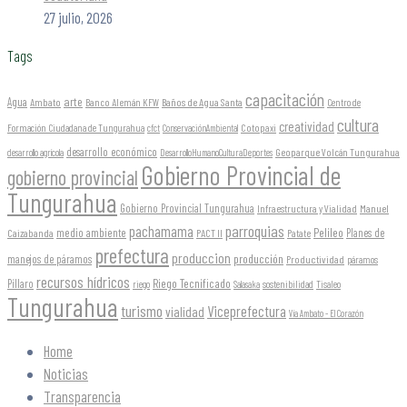
27 julio, 2026
Tags
capacitación
arte
Agua
Ambato
Banco Alemán KFW
Baños de Agua Santa
Centro de
cultura
creatividad
Formación Ciudadana de Tungurahua
Cotopaxi
cfct
ConservaciónAmbiental
desarrollo económico
Geoparque Volcán Tungurahua
desarrollo agrícola
DesarrolloHumanoCulturaDeportes
Gobierno Provincial de
gobierno provincial
Tungurahua
Gobierno Provincial Tungurahua
Infraestructura y Vialidad
Manuel
parroquias
pachamama
Pelileo
medio ambiente
Planes de
Caizabanda
PACT II
Patate
prefectura
produccion
producción
manejos de páramos
Productividad
páramos
recursos hídricos
Riego Tecnificado
Píllaro
sostenibilidad
riego
Salasaka
Tisaleo
Tungurahua
turismo
Viceprefectura
vialidad
Vía Ambato - El Corazón
Home
Noticias
Transparencia