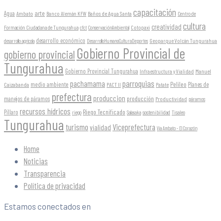
capacitación
arte
Agua
Ambato
Banco Alemán KFW
Baños de Agua Santa
Centro de
cultura
creatividad
Formación Ciudadana de Tungurahua
Cotopaxi
cfct
ConservaciónAmbiental
desarrollo económico
Geoparque Volcán Tungurahua
desarrollo agrícola
DesarrolloHumanoCulturaDeportes
Gobierno Provincial de
gobierno provincial
Tungurahua
Gobierno Provincial Tungurahua
Infraestructura y Vialidad
Manuel
parroquias
pachamama
Pelileo
medio ambiente
Planes de
Caizabanda
PACT II
Patate
prefectura
produccion
producción
manejos de páramos
Productividad
páramos
recursos hídricos
Riego Tecnificado
Píllaro
sostenibilidad
riego
Salasaka
Tisaleo
Tungurahua
turismo
Viceprefectura
vialidad
Vía Ambato - El Corazón
Home
Noticias
Transparencia
Política de privacidad
Estamos conectados en