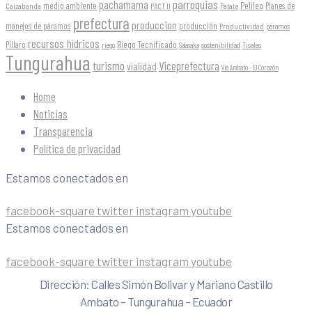
parroquias
pachamama
Pelileo
medio ambiente
Planes de
Caizabanda
PACT II
Patate
prefectura
produccion
producción
manejos de páramos
Productividad
páramos
recursos hídricos
Riego Tecnificado
Píllaro
sostenibilidad
riego
Salasaka
Tisaleo
Tungurahua
turismo
Viceprefectura
vialidad
Vía Ambato - El Corazón
Home
Noticias
Transparencia
Política de privacidad
Estamos conectados en
facebook-square
twitter
instagram
youtube
Estamos conectados en
facebook-square
twitter
instagram
youtube
Dirección: Calles Simón Bolivar y Mariano Castillo
Ambato – Tungurahua – Ecuador