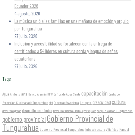
Ecuador 2026
4 agosto, 2026
La música unió a las familias en una mañana de emoción y orgullo
por Tungurahua
27 julio, 2026
Inclusión y accesibilidad se fortalecen con la entrega de
certificados a 54 líderes en cultura sorda y lengua de señas
ecuatoriana
27 julio, 2026
Tags
capacitación
arte
Agua
Ambato
Banco Alemán KFW
Baños de Agua Santa
Centro de
cultura
creatividad
Formación Ciudadana de Tungurahua
Cotopaxi
cfct
ConservaciónAmbiental
desarrollo económico
Geoparque Volcán Tungurahua
desarrollo agrícola
DesarrolloHumanoCulturaDeportes
Gobierno Provincial de
gobierno provincial
Tungurahua
Gobierno Provincial Tungurahua
Infraestructura y Vialidad
Manuel