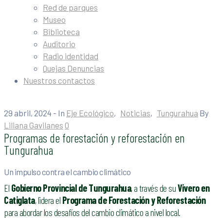
Red de parques
Museo
Biblioteca
Auditorio
Radio identidad
Quejas Denuncias
Nuestros contactos
29 abril, 2024
- In
Eje Ecológico
‚
Noticias
‚
Tungurahua
By
Liliana Gavilanes
0
Programas de forestación y reforestación en
Tungurahua
Un impulso contra el cambio climático
El
Gobierno Provincial de Tungurahua
, a través de su
Vivero en
Catiglata
, lidera el
Programa de Forestación y Reforestación
para abordar los desafíos del cambio climático a nivel local.