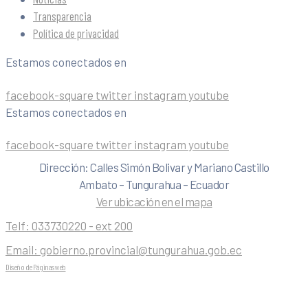
Transparencia
Política de privacidad
Estamos conectados en
facebook-square
twitter
instagram
youtube
Estamos conectados en
facebook-square
twitter
instagram
youtube
Dirección: Calles Simón Bolivar y Mariano Castillo
Ambato – Tungurahua – Ecuador
Ver ubicación en el mapa
Telf:
033730220 - ext 200
Email:
gobierno.provincial@tungurahua.gob.ec
Diseño de Páginas web
| 0224492314 -Visualg3