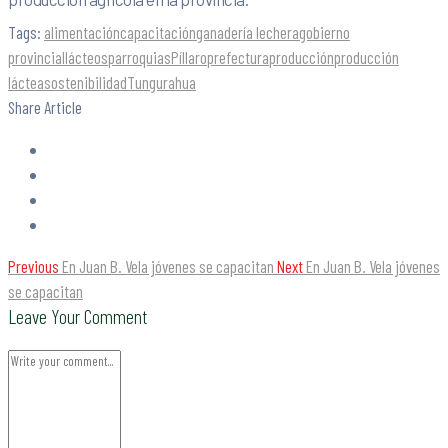
Tags:
alimentación
capacitación
ganadería lechera
gobierno
provincial
lácteos
parroquias
Píllaro
prefectura
producción
producción
láctea
sostenibilidad
Tungurahua
Share Article
Previous
En Juan B. Vela jóvenes se capacitan
Next
En Juan B. Vela jóvenes
se capacitan
Leave Your Comment