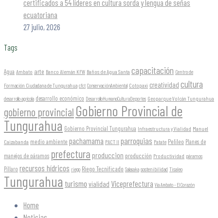
certificados a 54 líderes en cultura sorda y lengua de señas
ecuatoriana
27 julio, 2026
Tags
capacitación
arte
Agua
Ambato
Banco Alemán KFW
Baños de Agua Santa
Centro de
cultura
creatividad
Formación Ciudadana de Tungurahua
Cotopaxi
cfct
ConservaciónAmbiental
desarrollo económico
Geoparque Volcán Tungurahua
desarrollo agrícola
DesarrolloHumanoCulturaDeportes
Gobierno Provincial de
gobierno provincial
Tungurahua
Gobierno Provincial Tungurahua
Infraestructura y Vialidad
Manuel
parroquias
pachamama
Pelileo
medio ambiente
Planes de
Caizabanda
PACT II
Patate
prefectura
produccion
producción
manejos de páramos
Productividad
páramos
recursos hídricos
Riego Tecnificado
Píllaro
sostenibilidad
riego
Salasaka
Tisaleo
Tungurahua
turismo
Viceprefectura
vialidad
Vía Ambato - El Corazón
Home
Noticias