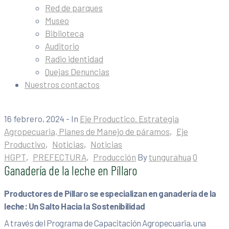
Red de parques
Museo
Biblioteca
Auditorio
Radio identidad
Quejas Denuncias
Nuestros contactos
16 febrero, 2024
- In
Eje Productico. Estrategia
Agropecuaria, Planes de Manejo de páramos
‚
Eje
Productivo
‚
Noticias
‚
Noticias
HGPT
‚
PREFECTURA
‚
Producción
By
tungurahua
0
Ganadería de la leche en Píllaro
Productores de Píllaro se especializan en ganadería de la
leche: Un Salto Hacia la Sostenibilidad
A través del Programa de Capacitación Agropecuaria, una