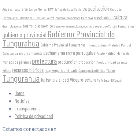
capacitación
arte
Agua
Ambato
Banco Alemán KFW
Baños de Agua Santa
Centro de
cultura
creatividad
Formación Ciudadana de Tungurahua
Cotopaxi
cfct
ConservaciónAmbiental
desarrollo económico
Geoparque Volcán Tungurahua
desarrollo agrícola
DesarrolloHumanoCulturaDeportes
Gobierno Provincial de
gobierno provincial
Tungurahua
Gobierno Provincial Tungurahua
Infraestructura y Vialidad
Manuel
parroquias
pachamama
Pelileo
medio ambiente
Planes de
Caizabanda
PACT II
Patate
prefectura
produccion
producción
manejos de páramos
Productividad
páramos
recursos hídricos
Riego Tecnificado
Píllaro
sostenibilidad
riego
Salasaka
Tisaleo
Tungurahua
turismo
Viceprefectura
vialidad
Vía Ambato - El Corazón
Home
Noticias
Transparencia
Política de privacidad
Estamos conectados en