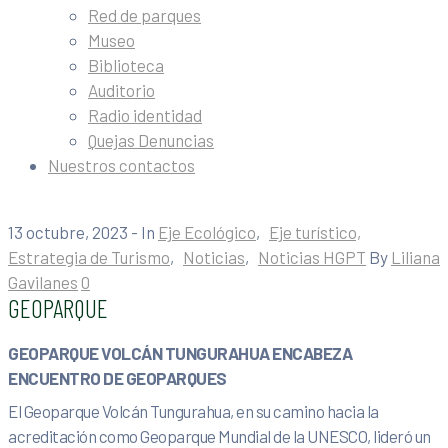
Red de parques
Museo
Biblioteca
Auditorio
Radio identidad
Quejas Denuncias
Nuestros contactos
13 octubre, 2023
- In
Eje Ecológico
‚
Eje turístico,
Estrategia de Turismo
‚
Noticias
‚
Noticias HGPT
By
Liliana
Gavilanes
0
GEOPARQUE
GEOPARQUE VOLCÁN TUNGURAHUA ENCABEZA
ENCUENTRO DE GEOPARQUES
El Geoparque Volcán Tungurahua, en su camino hacia la
acreditación como Geoparque Mundial de la UNESCO, lideró un