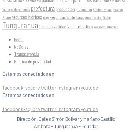
parroquias
pachamama
Pelileo
medio ambiente
Planes de
Caizabanda
PACT II
Patate
prefectura
produccion
producción
manejos de páramos
Productividad
páramos
recursos hídricos
Riego Tecnificado
Píllaro
sostenibilidad
riego
Salasaka
Tisaleo
Tungurahua
turismo
Viceprefectura
vialidad
Vía Ambato - El Corazón
Home
Noticias
Transparencia
Política de privacidad
Estamos conectados en
facebook-square
twitter
instagram
youtube
Estamos conectados en
facebook-square
twitter
instagram
youtube
Dirección: Calles Simón Bolivar y Mariano Castillo
Ambato – Tungurahua – Ecuador