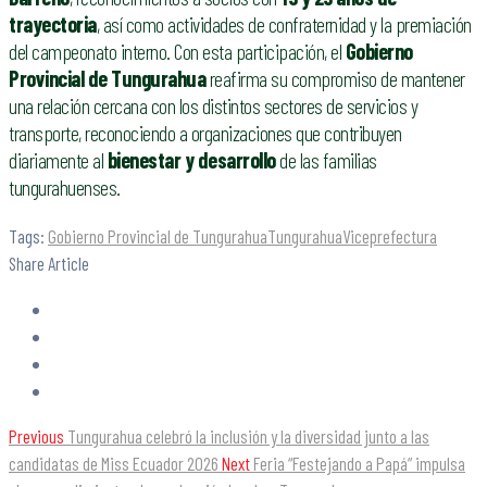
trayectoria
, así como actividades de confraternidad y la premiación
del campeonato interno. Con esta participación, el
Gobierno
Provincial de Tungurahua
reafirma su compromiso de mantener
una relación cercana con los distintos sectores de servicios y
transporte, reconociendo a organizaciones que contribuyen
diariamente al
bienestar y desarrollo
de las familias
tungurahuenses.
Tags:
Gobierno Provincial de Tungurahua
Tungurahua
Viceprefectura
Share Article
Previous
Tungurahua celebró la inclusión y la diversidad junto a las
candidatas de Miss Ecuador 2026
Next
Feria “Festejando a Papá” impulsa