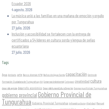
Ecuador 2026
4 agosto, 2026
La música unió a las familias en una mañana de emoción y orgullo
por Tungurahua
27 julio, 2026
Inclusión y accesibilidad se fortalecen con la entrega de
certificados a 54 líderes en cultura sorda y lengua de señas
ecuatoriana
27 julio, 2026
Tags
capacitación
arte
Agua
Ambato
Banco Alemán KFW
Baños de Agua Santa
Centro de
cultura
creatividad
Formación Ciudadana de Tungurahua
Cotopaxi
cfct
ConservaciónAmbiental
desarrollo económico
Geoparque Volcán Tungurahua
desarrollo agrícola
DesarrolloHumanoCulturaDeportes
Gobierno Provincial de
gobierno provincial
Tungurahua
Gobierno Provincial Tungurahua
Infraestructura y Vialidad
Manuel