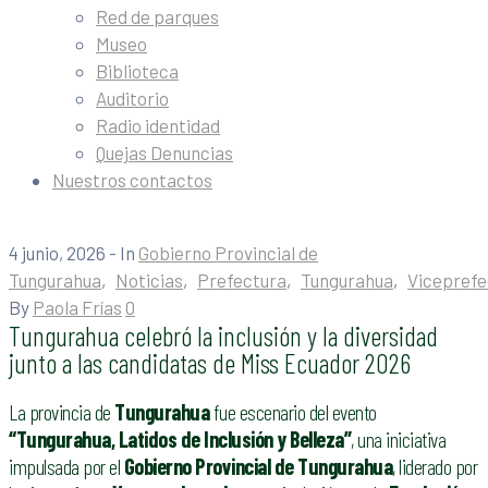
Red de parques
Museo
Biblioteca
Auditorio
Radio identidad
Quejas Denuncias
Nuestros contactos
4 junio, 2026
- In
Gobierno Provincial de
Tungurahua
‚
Noticias
‚
Prefectura
‚
Tungurahua
‚
Viceprefe
By
Paola Frías
0
Tungurahua celebró la inclusión y la diversidad
junto a las candidatas de Miss Ecuador 2026
La provincia de
Tungurahua
fue escenario del evento
“Tungurahua, Latidos de Inclusión y Belleza”
, una iniciativa
impulsada por el
Gobierno Provincial de Tungurahua
, liderado por