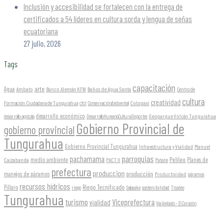
Inclusión y accesibilidad se fortalecen con la entrega de
certificados a 54 líderes en cultura sorda y lengua de señas
ecuatoriana
27 julio, 2026
Tags
capacitación
arte
Agua
Ambato
Banco Alemán KFW
Baños de Agua Santa
Centro de
cultura
creatividad
Formación Ciudadana de Tungurahua
Cotopaxi
cfct
ConservaciónAmbiental
desarrollo económico
Geoparque Volcán Tungurahua
desarrollo agrícola
DesarrolloHumanoCulturaDeportes
Gobierno Provincial de
gobierno provincial
Tungurahua
Gobierno Provincial Tungurahua
Infraestructura y Vialidad
Manuel
parroquias
pachamama
Pelileo
medio ambiente
Planes de
Caizabanda
PACT II
Patate
prefectura
produccion
producción
manejos de páramos
Productividad
páramos
recursos hídricos
Riego Tecnificado
Píllaro
sostenibilidad
riego
Salasaka
Tisaleo
Tungurahua
turismo
Viceprefectura
vialidad
Vía Ambato - El Corazón