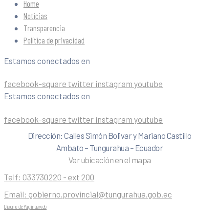
Home
Noticias
Transparencia
Política de privacidad
Estamos conectados en
facebook-square
twitter
instagram
youtube
Estamos conectados en
facebook-square
twitter
instagram
youtube
Dirección: Calles Simón Bolivar y Mariano Castillo
Ambato – Tungurahua – Ecuador
Ver ubicación en el mapa
Telf:
033730220 - ext 200
Email:
gobierno.provincial@tungurahua.gob.ec
Diseño de Páginas web
| 0224492314 -Visualg3