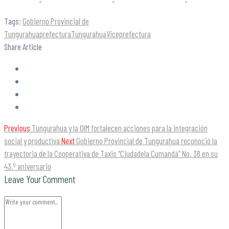
Tags:
Gobierno Provincial de
Tungurahua
prefectura
Tungurahua
Viceprefectura
Share Article
Previous
Tungurahua y la OIM fortalecen acciones para la integración
social y productiva
Next
Gobierno Provincial de Tungurahua reconoció la
trayectoria de la Cooperativa de Taxis “Ciudadela Cumandá” No. 38 en su
43.º aniversario
Leave Your Comment