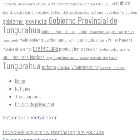
cultura
creatividad
Formación Ciudadana de Tungurahua
Cotopaxi
cfct
ConservaciónAmbiental
desarrollo económico
Geoparque Volcán Tungurahua
desarrollo agrícola
DesarrolloHumanoCulturaDeportes
Gobierno Provincial de
gobierno provincial
Tungurahua
Gobierno Provincial Tungurahua
Infraestructura y Vialidad
Manuel
parroquias
pachamama
Pelileo
medio ambiente
Planes de
Caizabanda
PACT II
Patate
prefectura
produccion
producción
manejos de páramos
Productividad
páramos
recursos hídricos
Riego Tecnificado
Píllaro
sostenibilidad
riego
Salasaka
Tisaleo
Tungurahua
turismo
Viceprefectura
vialidad
Vía Ambato - El Corazón
Home
Noticias
Transparencia
Política de privacidad
Estamos conectados en
facebook-square
twitter
instagram
youtube
Estamos conectados en