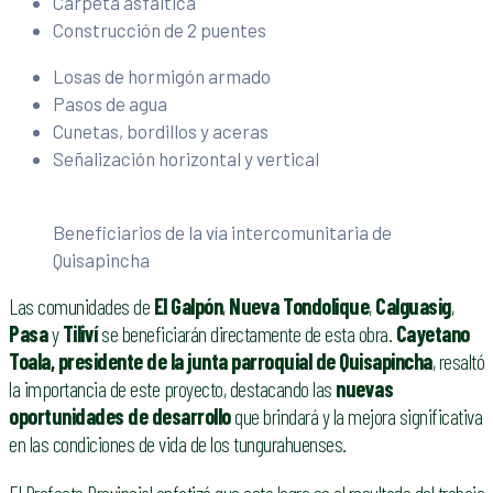
Carpeta asfáltica
Construcción de 2 puentes
Losas de hormigón armado
Pasos de agua
Cunetas, bordillos y aceras
Señalización horizontal y vertical
Beneficiarios de la vía intercomunitaria de
Quisapincha
Las comunidades de
El Galpón
,
Nueva Tondolique
,
Calguasig
,
Pasa
y
Tiliví
se beneficiarán directamente de esta obra.
Cayetano
Toala, presidente de la junta parroquial de Quisapincha
, resaltó
la importancia de este proyecto, destacando las
nuevas
oportunidades de desarrollo
que brindará y la mejora significativa
en las condiciones de vida de los tungurahuenses.
El Prefecto Provincial enfatizó que este logro es el resultado del trabajo