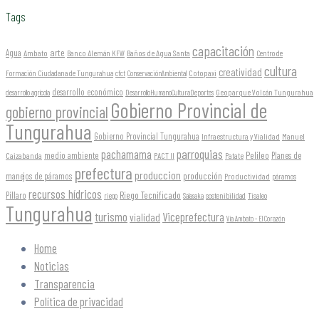
Tags
capacitación
arte
Agua
Ambato
Banco Alemán KFW
Baños de Agua Santa
Centro de
cultura
creatividad
Formación Ciudadana de Tungurahua
Cotopaxi
cfct
ConservaciónAmbiental
desarrollo económico
Geoparque Volcán Tungurahua
desarrollo agrícola
DesarrolloHumanoCulturaDeportes
Gobierno Provincial de
gobierno provincial
Tungurahua
Gobierno Provincial Tungurahua
Infraestructura y Vialidad
Manuel
parroquias
pachamama
Pelileo
medio ambiente
Planes de
Caizabanda
PACT II
Patate
prefectura
produccion
producción
manejos de páramos
Productividad
páramos
recursos hídricos
Riego Tecnificado
Píllaro
sostenibilidad
riego
Salasaka
Tisaleo
Tungurahua
turismo
Viceprefectura
vialidad
Vía Ambato - El Corazón
Home
Noticias
Transparencia
Política de privacidad