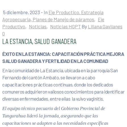
5 diciembre, 2023
- In
Eje Productico. Estrategia
Agropecuaria, Planes de Manejo de páramos
‚
Eje
Productivo
‚
Noticias
‚
Noticias HGPT
By
Liliana Gavilanes
0
LA ESTANCIA, SALUD GANADERA
ÉXITO EN LA ESTANCIA: CAPACITACIÓN PRÁCTICA MEJORA
SALUD GANADERA Y FERTILIDAD EN LA COMUNIDAD
En la comunidad de La Estancia, ubicada en la parroquia San
Fernando del cantón Ambato, se llevaron a cabo
capacitaciones prácticas continuas, donde los dedicados
comuneros adquirieron valiosos conocimientos para identificar
diversas enfermedades, entre ellas la vulvo vaginitis.
El equipo técnico pecuario del Gobierno Provincial de
Tungurahua lideró la jornada, asegurando que las
capacitaciones se adapten a las necesidades específicas