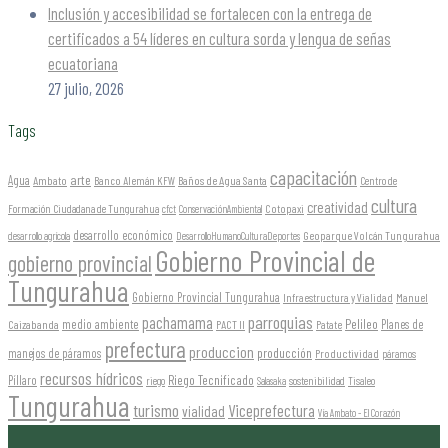
Inclusión y accesibilidad se fortalecen con la entrega de
certificados a 54 líderes en cultura sorda y lengua de señas
ecuatoriana
27 julio, 2026
Tags
capacitación
arte
Agua
Ambato
Banco Alemán KFW
Baños de Agua Santa
Centro de
cultura
creatividad
Formación Ciudadana de Tungurahua
Cotopaxi
cfct
ConservaciónAmbiental
desarrollo económico
Geoparque Volcán Tungurahua
desarrollo agrícola
DesarrolloHumanoCulturaDeportes
Gobierno Provincial de
gobierno provincial
Tungurahua
Gobierno Provincial Tungurahua
Infraestructura y Vialidad
Manuel
parroquias
pachamama
Pelileo
medio ambiente
Planes de
Caizabanda
PACT II
Patate
prefectura
produccion
producción
manejos de páramos
Productividad
páramos
recursos hídricos
Riego Tecnificado
Píllaro
sostenibilidad
riego
Salasaka
Tisaleo
Tungurahua
turismo
Viceprefectura
vialidad
Vía Ambato - El Corazón