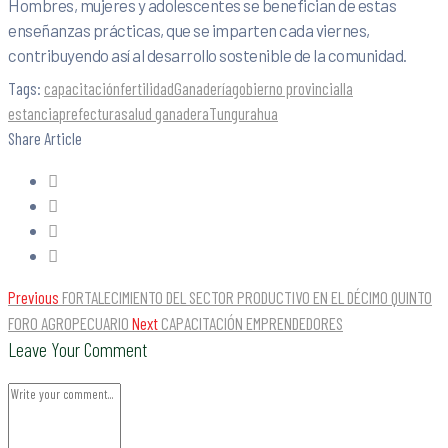
Hombres, mujeres y adolescentes se benefician de estas
enseñanzas prácticas, que se imparten cada viernes,
contribuyendo así al desarrollo sostenible de la comunidad.
Tags:
capacitación
fertilidad
Ganadería
gobierno provincial
la
estancia
prefectura
salud ganadera
Tungurahua
Share Article
Previous
FORTALECIMIENTO DEL SECTOR PRODUCTIVO EN EL DÉCIMO QUINTO
FORO AGROPECUARIO
Next
CAPACITACIÓN EMPRENDEDORES
Leave Your Comment