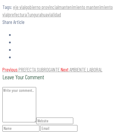
Tags:
eje vial
gobierno provincial
mantenimiento mantenimiento
vial
prefectura
Tungurahua
vialidad
Share Article
Previous
PREFECTA SUBROGANTE
Next
AMBIENTE LABORAL
Leave Your Comment