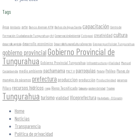
Tags
capacitación
arte
Agua
Ambato
Banco Alemán KFW
Baños de Agua Santa
Centro de
cultura
creatividad
Formación Ciudadana de Tungurahua
Cotopaxi
cfct
ConservaciónAmbiental
desarrollo económico
Geoparque Volcán Tungurahua
desarrollo agrícola
DesarrolloHumanoCulturaDeportes
Gobierno Provincial de
gobierno provincial
Tungurahua
Gobierno Provincial Tungurahua
Infraestructura y Vialidad
Manuel
parroquias
pachamama
Pelileo
medio ambiente
Planes de
Caizabanda
PACT II
Patate
prefectura
produccion
producción
manejos de páramos
Productividad
páramos
recursos hídricos
Riego Tecnificado
Píllaro
sostenibilidad
riego
Salasaka
Tisaleo
Tungurahua
turismo
Viceprefectura
vialidad
Vía Ambato - El Corazón
Home
Noticias
Transparencia
Política de privacidad