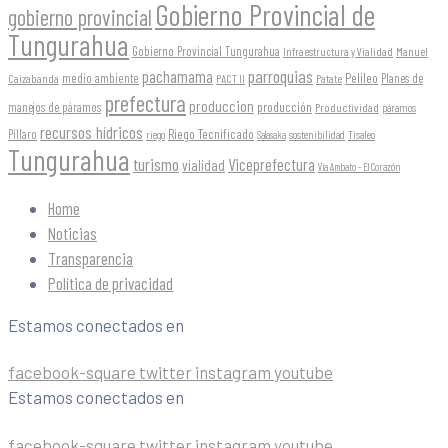
Gobierno Provincial de
gobierno provincial
Tungurahua
Gobierno Provincial Tungurahua
Infraestructura y Vialidad
Manuel
parroquias
pachamama
Pelileo
medio ambiente
Planes de
Caizabanda
PACT II
Patate
prefectura
produccion
producción
manejos de páramos
Productividad
páramos
recursos hídricos
Riego Tecnificado
Píllaro
sostenibilidad
riego
Salasaka
Tisaleo
Tungurahua
turismo
Viceprefectura
vialidad
Vía Ambato - El Corazón
Home
Noticias
Transparencia
Política de privacidad
Estamos conectados en
facebook-square
twitter
instagram
youtube
Estamos conectados en
facebook-square
twitter
instagram
youtube