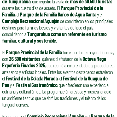
de Tungurahua
, que registró la visita de
más de 30.500 turistas
durante los cuatro días de asueto. El
Parque Provincial de la
Familia
, el
Parque de la Familia Baños de Agua Santa
y el
Complejo Recreacional Aguaján
se convirtieron en los principales
destinos para familias locales y visitantes de todo el país,
consolidando a
Tungurahua como un referente en turismo
familiar, cultural y sostenible
.
El
Parque Provincial de la Familia
fue el punto de mayor afluencia,
con
26.500 visitantes
, quienes disfrutaron de la
Octava Mega
Expoferia Finados 2025
, que reunió a emprendedores, productores,
artesanos y artistas locales. Entre los eventos destacados estuvieron
el
Festival de la Colada Morada
, el
Festival de la Guagua de
Pan
y el
Festival Gastronómico
, que ofrecieron una experiencia
culinaria y cultural única. La programación artística y musical añadió
un ambiente festivo que celebró las tradiciones y el talento de los
tungurahuenses.
Por su parte, el
Complejo Recreacional Aguaján
y el
Parque de la