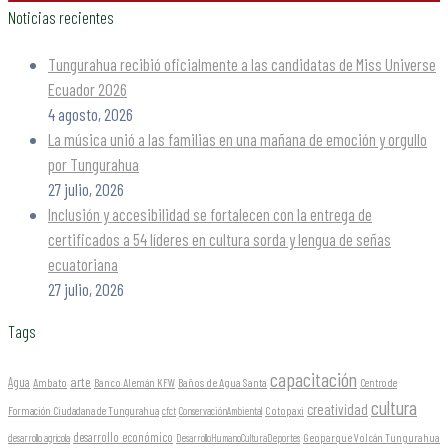
Noticias recientes
Tungurahua recibió oficialmente a las candidatas de Miss Universe
Ecuador 2026
4 agosto, 2026
La música unió a las familias en una mañana de emoción y orgullo
por Tungurahua
27 julio, 2026
Inclusión y accesibilidad se fortalecen con la entrega de
certificados a 54 líderes en cultura sorda y lengua de señas
ecuatoriana
27 julio, 2026
Tags
capacitación
arte
Agua
Ambato
Banco Alemán KFW
Baños de Agua Santa
Centro de
cultura
creatividad
Formación Ciudadana de Tungurahua
Cotopaxi
cfct
ConservaciónAmbiental
desarrollo económico
Geoparque Volcán Tungurahua
desarrollo agrícola
DesarrolloHumanoCulturaDeportes