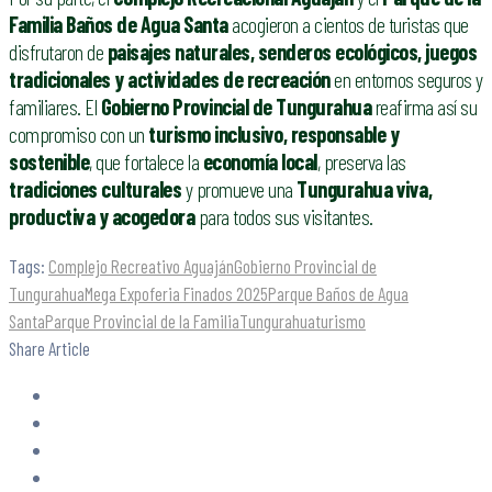
Familia Baños de Agua Santa
acogieron a cientos de turistas que
disfrutaron de
paisajes naturales, senderos ecológicos, juegos
tradicionales y actividades de recreación
en entornos seguros y
familiares. El
Gobierno Provincial de Tungurahua
reafirma así su
compromiso con un
turismo inclusivo, responsable y
sostenible
, que fortalece la
economía local
, preserva las
tradiciones culturales
y promueve una
Tungurahua viva,
productiva y acogedora
para todos sus visitantes.
Tags:
Complejo Recreativo Aguaján
Gobierno Provincial de
Tungurahua
Mega Expoferia Finados 2025
Parque Baños de Agua
Santa
Parque Provincial de la Familia
Tungurahua
turismo
Share Article