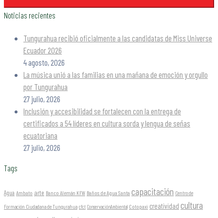
Noticias recientes
Tungurahua recibió oficialmente a las candidatas de Miss Universe
Ecuador 2026
4 agosto, 2026
La música unió a las familias en una mañana de emoción y orgullo
por Tungurahua
27 julio, 2026
Inclusión y accesibilidad se fortalecen con la entrega de
certificados a 54 líderes en cultura sorda y lengua de señas
ecuatoriana
27 julio, 2026
Tags
capacitación
arte
Agua
Ambato
Banco Alemán KFW
Baños de Agua Santa
Centro de
cultura
creatividad
Formación Ciudadana de Tungurahua
Cotopaxi
cfct
ConservaciónAmbiental