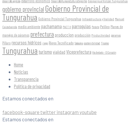
desarrollo económico
Geoparque Volcán Tungurahua
desarrollo agrícola
DesarrolloHumanoCulturaDeportes
Gobierno Provincial de
gobierno provincial
Tungurahua
Gobierno Provincial Tungurahua
Infraestructura y Vialidad
Manuel
parroquias
pachamama
Pelileo
medio ambiente
Planes de
Caizabanda
PACT II
Patate
prefectura
produccion
producción
manejos de páramos
Productividad
páramos
recursos hídricos
Riego Tecnificado
Píllaro
sostenibilidad
riego
Salasaka
Tisaleo
Tungurahua
turismo
Viceprefectura
vialidad
Vía Ambato - El Corazón
Home
Noticias
Transparencia
Política de privacidad
Estamos conectados en
facebook-square
twitter
instagram
youtube
Estamos conectados en