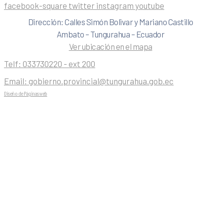
facebook-square
twitter
instagram
youtube
Dirección: Calles Simón Bolivar y Mariano Castillo
Ambato – Tungurahua – Ecuador
Ver ubicación en el mapa
Telf:
033730220 - ext 200
Email:
gobierno.provincial@tungurahua.gob.ec
Diseño de Páginas web
| 0224492314 -Visualg3