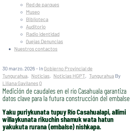
Red de parques
Museo
Biblioteca
Auditorio
Radio identidad
Quejas Denuncias
Nuestros contactos
30 marzo, 2026
- In
Gobierno Provincial de
Tungurahua
‚
Noticias
‚
Noticias HGPT
‚
Tungurahua
By
Liliana Gavilanes
0
Medición de caudales en el río Casahuala garantiza
datos clave para la futura construcción del embalse
Yaku puriykunata tupuy Río Casahualapi, allimi
willaykunata rikuchin shamuk wata hatun
yakukuta rurana (embalse) nishkapa.