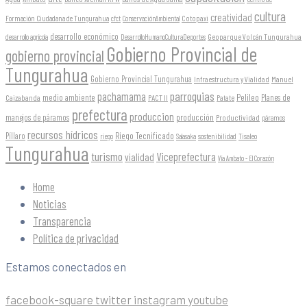
cultura
creatividad
Formación Ciudadana de Tungurahua
Cotopaxi
cfct
ConservaciónAmbiental
desarrollo económico
Geoparque Volcán Tungurahua
desarrollo agrícola
DesarrolloHumanoCulturaDeportes
Gobierno Provincial de
gobierno provincial
Tungurahua
Gobierno Provincial Tungurahua
Infraestructura y Vialidad
Manuel
parroquias
pachamama
Pelileo
medio ambiente
Planes de
Caizabanda
PACT II
Patate
prefectura
produccion
producción
manejos de páramos
Productividad
páramos
recursos hídricos
Riego Tecnificado
Píllaro
sostenibilidad
riego
Salasaka
Tisaleo
Tungurahua
turismo
Viceprefectura
vialidad
Vía Ambato - El Corazón
Home
Noticias
Transparencia
Política de privacidad
Estamos conectados en
facebook-square
twitter
instagram
youtube