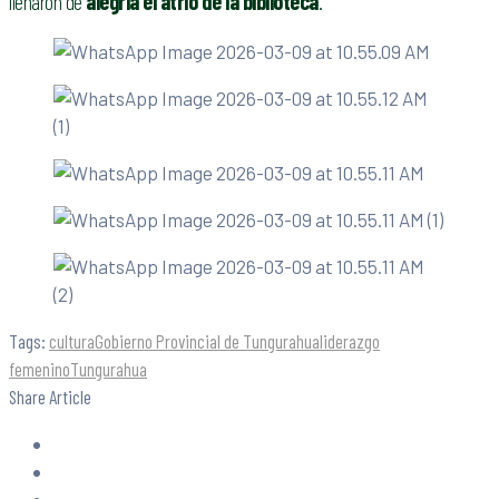
llenaron de
alegría el atrio de la biblioteca
.
Tags:
cultura
Gobierno Provincial de Tungurahua
liderazgo
femenino
Tungurahua
Share Article