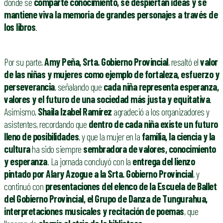
donde se
comparte conocimiento, se despiertan ideas y se
mantiene viva la memoria de grandes personajes a través de
los libros
.
Por su parte,
Amy Peña, Srta. Gobierno Provincial
, resaltó el
valor
de las niñas y mujeres como ejemplo de fortaleza, esfuerzo y
perseverancia
, señalando que
cada niña representa esperanza,
valores y el futuro de una sociedad más justa y equitativa
.
Asimismo,
Shaila Izabel Ramírez
agradeció a los organizadores y
asistentes, recordando que
dentro de cada niña existe un futuro
lleno de posibilidades
, y que la mujer en la
familia, la ciencia y la
cultura
ha sido siempre
sembradora de valores, conocimiento
y esperanza
. La jornada concluyó con la
entrega del lienzo
pintado por Alary Azogue a la Srta. Gobierno Provincial
, y
continuó con
presentaciones del elenco de la Escuela de Ballet
del Gobierno Provincial, el Grupo de Danza de Tungurahua,
interpretaciones musicales y recitación de poemas
, que