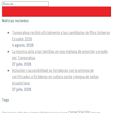
Noticias recientes
Tungurahua recibió oficialmente a las candidatas de Miss Universe
Ecuador 2026
4 agosto, 2026
La música unió a las familias en una mañana de emoción y orgullo
por Tungurahua
27 julio, 2026
Inclusión y accesibilidad se fortalecen con la entrega de
certificados a 54 líderes en cultura sorda y lengua de señas
ecuatoriana
27 julio, 2026
Tags
capacitación
arte
Agua
Ambato
Banco Alemán KFW
Baños de Agua Santa
Centro de