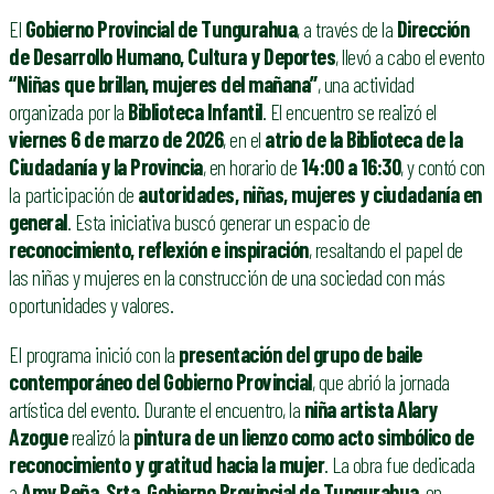
El
Gobierno Provincial de Tungurahua
, a través de la
Dirección
de Desarrollo Humano, Cultura y Deportes
, llevó a cabo el evento
“Niñas que brillan, mujeres del mañana”
, una actividad
organizada por la
Biblioteca Infantil
. El encuentro se realizó el
viernes 6 de marzo de 2026
, en el
atrio de la Biblioteca de la
Ciudadanía y la Provincia
, en horario de
14:00 a 16:30
, y contó con
la participación de
autoridades, niñas, mujeres y ciudadanía en
general
. Esta iniciativa buscó generar un espacio de
reconocimiento, reflexión e inspiración
, resaltando el papel de
las niñas y mujeres en la construcción de una sociedad con más
oportunidades y valores.
El programa inició con la
presentación del grupo de baile
contemporáneo del Gobierno Provincial
, que abrió la jornada
artística del evento. Durante el encuentro, la
niña artista Alary
Azogue
realizó la
pintura de un lienzo como acto simbólico de
reconocimiento y gratitud hacia la mujer
. La obra fue dedicada
a
Amy Peña, Srta. Gobierno Provincial de Tungurahua
, en