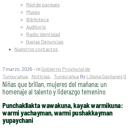
Red de parques
Museo
Biblioteca
Auditorio
Radio identidad
Quejas Denuncias
Nuestros contactos
7 marzo, 2026
- In
Gobierno Provincial de
Tungurahua
‚
Noticias
‚
Tungurahua
By
Liliana Gavilanes
0
Niñas que brillan, mujeres del mañana: un
homenaje al talento y liderazgo femenino
Punchakllakta wawakuna, kayak warmikuna:
warmi yachayman, warmi pushakkayman
yupaychani