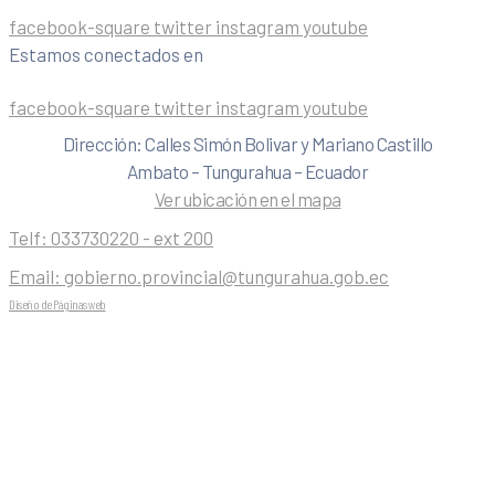
facebook-square
twitter
instagram
youtube
Estamos conectados en
facebook-square
twitter
instagram
youtube
Dirección: Calles Simón Bolivar y Mariano Castillo
Ambato – Tungurahua – Ecuador
Ver ubicación en el mapa
Telf:
033730220 - ext 200
Email:
gobierno.provincial@tungurahua.gob.ec
Diseño de Páginas web
| 0224492314 -Visualg3