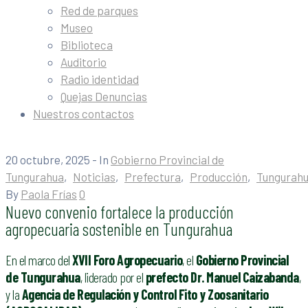
Red de parques
Museo
Biblioteca
Auditorio
Radio identidad
Quejas Denuncias
Nuestros contactos
20 octubre, 2025
- In
Gobierno Provincial de
Tungurahua
‚
Noticias
‚
Prefectura
‚
Producción
‚
Tungurah
By
Paola Frías
0
Nuevo convenio fortalece la producción
agropecuaria sostenible en Tungurahua
En el marco del
XVII Foro Agropecuario
, el
Gobierno Provincial
de Tungurahua
, liderado por el
prefecto Dr. Manuel Caizabanda
,
y la
Agencia de Regulación y Control Fito y Zoosanitario