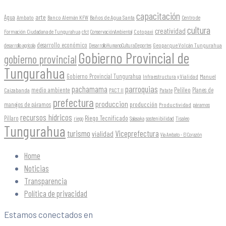
capacitación
arte
Agua
Ambato
Banco Alemán KFW
Baños de Agua Santa
Centro de
cultura
creatividad
Formación Ciudadana de Tungurahua
Cotopaxi
cfct
ConservaciónAmbiental
desarrollo económico
Geoparque Volcán Tungurahua
desarrollo agrícola
DesarrolloHumanoCulturaDeportes
Gobierno Provincial de
gobierno provincial
Tungurahua
Gobierno Provincial Tungurahua
Infraestructura y Vialidad
Manuel
parroquias
pachamama
Pelileo
medio ambiente
Planes de
Caizabanda
PACT II
Patate
prefectura
produccion
producción
manejos de páramos
Productividad
páramos
recursos hídricos
Riego Tecnificado
Píllaro
sostenibilidad
riego
Salasaka
Tisaleo
Tungurahua
turismo
Viceprefectura
vialidad
Vía Ambato - El Corazón
Home
Noticias
Transparencia
Política de privacidad
Estamos conectados en