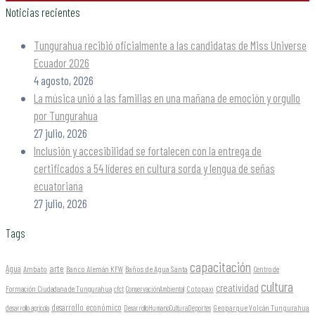
Noticias recientes
Tungurahua recibió oficialmente a las candidatas de Miss Universe
Ecuador 2026
4 agosto, 2026
La música unió a las familias en una mañana de emoción y orgullo
por Tungurahua
27 julio, 2026
Inclusión y accesibilidad se fortalecen con la entrega de
certificados a 54 líderes en cultura sorda y lengua de señas
ecuatoriana
27 julio, 2026
Tags
capacitación
arte
Agua
Ambato
Banco Alemán KFW
Baños de Agua Santa
Centro de
cultura
creatividad
Formación Ciudadana de Tungurahua
Cotopaxi
cfct
ConservaciónAmbiental
desarrollo económico
Geoparque Volcán Tungurahua
desarrollo agrícola
DesarrolloHumanoCulturaDeportes