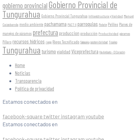
Gobierno Provincial de
gobierno provincial
Tungurahua
Gobierno Provincial Tungurahua
Infraestructura y Vialidad
Manuel
parroquias
pachamama
Pelileo
medio ambiente
Planes de
Caizabanda
PACT II
Patate
prefectura
produccion
producción
manejos de páramos
Productividad
páramos
recursos hídricos
Riego Tecnificado
Píllaro
sostenibilidad
riego
Salasaka
Tisaleo
Tungurahua
turismo
Viceprefectura
vialidad
Vía Ambato - El Corazón
Home
Noticias
Transparencia
Política de privacidad
Estamos conectados en
facebook-square
twitter
instagram
youtube
Estamos conectados en
facebook-square
twitter
instagram
youtube