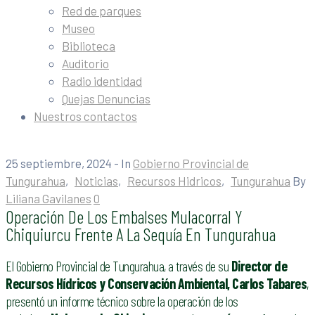
Red de parques
Museo
Biblioteca
Auditorio
Radio identidad
Quejas Denuncias
Nuestros contactos
25 septiembre, 2024
- In
Gobierno Provincial de
Tungurahua
‚
Noticias
‚
Recursos Hidricos
‚
Tungurahua
By
Liliana Gavilanes
0
Operación De Los Embalses Mulacorral Y
Chiquiurcu Frente A La Sequía En Tungurahua
El Gobierno Provincial de Tungurahua, a través de su
Director de
Recursos Hídricos y Conservación Ambiental, Carlos Tabares
,
presentó un informe técnico sobre la operación de los