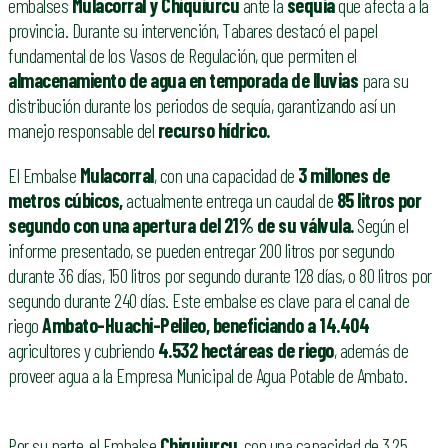
embalses
Mulacorral y Chiquiurcu
ante la
sequía
que afecta a la
provincia. Durante su intervención, Tabares destacó el papel
fundamental de los Vasos de Regulación, que permiten el
almacenamiento de agua en temporada de lluvias
para su
distribución durante los periodos de sequía, garantizando así un
manejo responsable del
recurso hídrico.
El Embalse
Mulacorral
, con una capacidad de
3 millones de
metros cúbicos,
actualmente entrega un caudal de
85 litros por
segundo con una apertura del 21% de su válvula.
Según el
informe presentado, se pueden entregar 200 litros por segundo
durante 36 días, 150 litros por segundo durante 128 días, o 80 litros por
segundo durante 240 días. Este embalse es clave para el canal de
riego
Ambato-Huachi-Pelileo, beneficiando a 14.404
agricultores y cubriendo
4.532 hectáreas de riego
, además de
proveer agua a la Empresa Municipal de Agua Potable de Ambato.
Por su parte, el Embalse
Chiquiurcu
, con una capacidad de 3,25