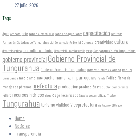
27 julio, 2026
Tags
capacitación
arte
Agua
Ambato
Banco Alemán KFW
Baños de Agua Santa
Centro de
cultura
creatividad
Formación Ciudadana de Tungurahua
Cotopaxi
cfct
ConservaciónAmbiental
desarrollo económico
Geoparque Volcán Tungurahua
desarrollo agrícola
DesarrolloHumanoCulturaDeportes
Gobierno Provincial de
gobierno provincial
Tungurahua
Gobierno Provincial Tungurahua
Infraestructura y Vialidad
Manuel
parroquias
pachamama
Pelileo
medio ambiente
Planes de
Caizabanda
PACT II
Patate
prefectura
produccion
producción
manejos de páramos
Productividad
páramos
recursos hídricos
Riego Tecnificado
Píllaro
sostenibilidad
riego
Salasaka
Tisaleo
Tungurahua
turismo
Viceprefectura
vialidad
Vía Ambato - El Corazón
Home
Noticias
Transparencia