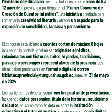
Ministerio de Educación
, invitan a todos los niños y
niñas de 9 a
12 años
de la provincia a participar en el
“Primer Concurso de
Creación de Cuentos Infantiles”
, una
iniciativa
diseñada para
fomentar la
creatividad literaria
y ofrecer
un espacio para la
expresión de sensibilidad, fantasía y pensamiento.
El concurso está abierto a
cuentos cortos de máximo 6 hojas
,
incluyendo la portada, y deben ser
originales e inéditos,
relacionados con historias, mitos, leyendas, tradiciones,
paisajes o personajes representativos de la provincia
. Las
obras deben presentarse en
formato digital al correo
bibliotecaprovincial@tungurahua.gob.ec
antes del
31 de mayo
de 2024
.
Los participantes deberán seguir
ciertas pautas de presentación
,
incluyendo
datos personales
,
título de la historia
y
seudónimo
del autor
, así como también detalles sobre la
institución
educativa y el tutor educativo
. Se entregará una
copia digital