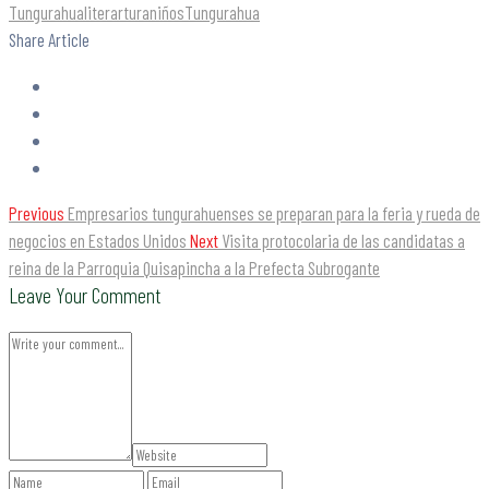
Tungurahua
literartura
niños
Tungurahua
Share Article
Previous
Empresarios tungurahuenses se preparan para la feria y rueda de
negocios en Estados Unidos
Next
Visita protocolaria de las candidatas a
reina de la Parroquia Quisapincha a la Prefecta Subrogante
Leave Your Comment