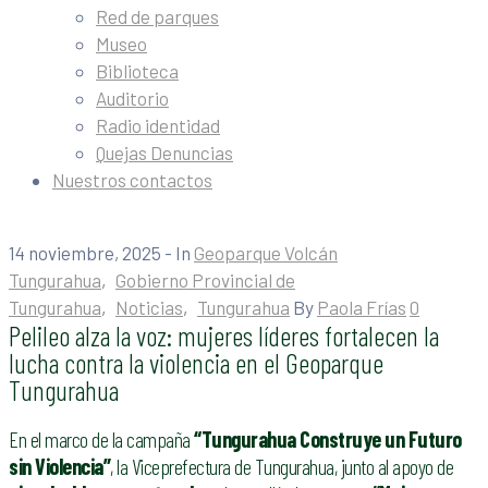
Red de parques
Museo
Biblioteca
Auditorio
Radio identidad
Quejas Denuncias
Nuestros contactos
14 noviembre, 2025
- In
Geoparque Volcán
Tungurahua
‚
Gobierno Provincial de
Tungurahua
‚
Noticias
‚
Tungurahua
By
Paola Frías
0
Pelileo alza la voz: mujeres líderes fortalecen la
lucha contra la violencia en el Geoparque
Tungurahua
En el marco de la campaña
“Tungurahua Construye un Futuro
sin Violencia”
, la Viceprefectura de Tungurahua, junto al apoyo de