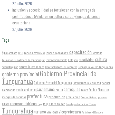
27 julio, 2026
Inclusión y accesibilidad se fortalecen con la entrega de
certificados a 54 líderes en cultura sorda y lengua de señas
ecuatoriana
27 julio, 2026
Tags
capacitación
arte
Agua
Ambato
Banco Alemán KFW
Baños de Agua Santa
Centro de
cultura
creatividad
Formación Ciudadana de Tungurahua
Cotopaxi
cfct
ConservaciónAmbiental
desarrollo económico
Geoparque Volcán Tungurahua
desarrollo agrícola
DesarrolloHumanoCulturaDeportes
Gobierno Provincial de
gobierno provincial
Tungurahua
Gobierno Provincial Tungurahua
Infraestructura y Vialidad
Manuel
parroquias
pachamama
Pelileo
medio ambiente
Planes de
Caizabanda
PACT II
Patate
prefectura
produccion
producción
manejos de páramos
Productividad
páramos
recursos hídricos
Riego Tecnificado
Píllaro
sostenibilidad
riego
Salasaka
Tisaleo
Tungurahua
turismo
Viceprefectura
vialidad
Vía Ambato - El Corazón