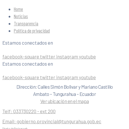
Home
Noticias
Transparencia
Política de privacidad
Estamos conectados en
facebook-square
twitter
instagram
youtube
Estamos conectados en
facebook-square
twitter
instagram
youtube
Dirección: Calles Simón Bolivar y Mariano Castillo
Ambato – Tungurahua – Ecuador
Ver ubicación en el mapa
Telf:
033730220 - ext 200
Email:
gobierno.provincial@tungurahua.gob.ec
Diseño de Páginas web
| 0224492314 -Visualg3