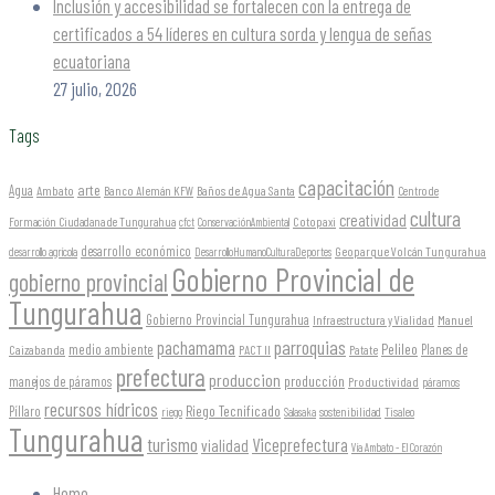
Inclusión y accesibilidad se fortalecen con la entrega de
certificados a 54 líderes en cultura sorda y lengua de señas
ecuatoriana
27 julio, 2026
Tags
capacitación
arte
Agua
Ambato
Banco Alemán KFW
Baños de Agua Santa
Centro de
cultura
creatividad
Formación Ciudadana de Tungurahua
Cotopaxi
cfct
ConservaciónAmbiental
desarrollo económico
Geoparque Volcán Tungurahua
desarrollo agrícola
DesarrolloHumanoCulturaDeportes
Gobierno Provincial de
gobierno provincial
Tungurahua
Gobierno Provincial Tungurahua
Infraestructura y Vialidad
Manuel
parroquias
pachamama
Pelileo
medio ambiente
Planes de
Caizabanda
PACT II
Patate
prefectura
produccion
producción
manejos de páramos
Productividad
páramos
recursos hídricos
Riego Tecnificado
Píllaro
sostenibilidad
riego
Salasaka
Tisaleo
Tungurahua
turismo
Viceprefectura
vialidad
Vía Ambato - El Corazón
Home