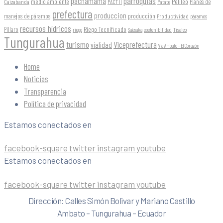
parroquias
pachamama
Pelileo
medio ambiente
Planes de
Caizabanda
PACT II
Patate
prefectura
produccion
producción
manejos de páramos
Productividad
páramos
recursos hídricos
Riego Tecnificado
Píllaro
sostenibilidad
riego
Salasaka
Tisaleo
Tungurahua
turismo
Viceprefectura
vialidad
Vía Ambato - El Corazón
Home
Noticias
Transparencia
Política de privacidad
Estamos conectados en
facebook-square
twitter
instagram
youtube
Estamos conectados en
facebook-square
twitter
instagram
youtube
Dirección: Calles Simón Bolivar y Mariano Castillo
Ambato – Tungurahua – Ecuador