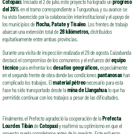
Cotopaxi
. Iniciado el 2 de julio, este proyecto ha logrado un
progreso
del 35%
en el tramo correspondiente a Tungurahua, y su avance se
ha visto favorecido por la colaboración interinstitucional y el apoyo de
los municipios de
Mocha, Patate y Tisaleo
. Los frentes de trabajo
abarcan una extensión total de
28 kilómetros,
distribuidos
equitativamente entre ambas provincias.
Durante una visita de inspección realizada el 29 de agosto, Caizabanda
destacó el compromiso de los comuneros y el esfuerzo del
equipo
técnico
para enfrentar los
desafíos geográficos,
especialmente
en el segundo frente de obra donde las condiciones
pantanosas
han
complicado los trabajos. El
material pétreo
necesario para esta
fase ha sido transportado desde la
mina de Llangahua
, lo que ha
permitido continuar con los trabajos a pesar de las dificultades.
Finalmente, el Prefecto agradeció la cooperación de la
Prefecta
Lourdes Tibán
de
Cotopaxi
y reafirmó su optimismo en que el
proyecto pueda completarse antes de lo previsto. Este esfuerzo