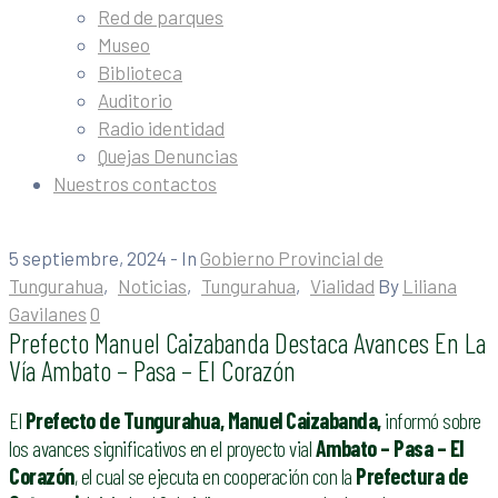
Red de parques
Museo
Biblioteca
Auditorio
Radio identidad
Quejas Denuncias
Nuestros contactos
5 septiembre, 2024
- In
Gobierno Provincial de
Tungurahua
‚
Noticias
‚
Tungurahua
‚
Vialidad
By
Liliana
Gavilanes
0
Prefecto Manuel Caizabanda Destaca Avances En La
Vía Ambato – Pasa – El Corazón
El
P
refecto de Tungurahua, Manuel Caizabanda,
informó sobre
los avances significativos en el proyecto vial
Ambato – Pasa – El
Corazón
, el cual se ejecuta en cooperación con la
Prefectura de