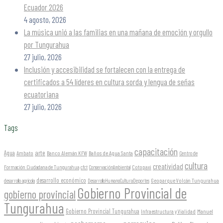
Ecuador 2026
4 agosto, 2026
La música unió a las familias en una mañana de emoción y orgullo
por Tungurahua
27 julio, 2026
Inclusión y accesibilidad se fortalecen con la entrega de
certificados a 54 líderes en cultura sorda y lengua de señas
ecuatoriana
27 julio, 2026
Tags
capacitación
arte
Agua
Ambato
Banco Alemán KFW
Baños de Agua Santa
Centro de
cultura
creatividad
Formación Ciudadana de Tungurahua
Cotopaxi
cfct
ConservaciónAmbiental
desarrollo económico
Geoparque Volcán Tungurahua
desarrollo agrícola
DesarrolloHumanoCulturaDeportes
Gobierno Provincial de
gobierno provincial
Tungurahua
Gobierno Provincial Tungurahua
Infraestructura y Vialidad
Manuel