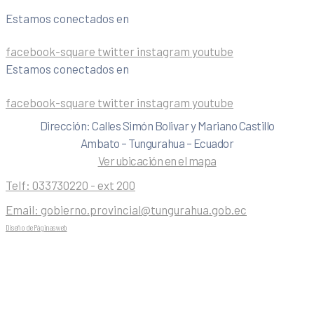
Estamos conectados en
facebook-square
twitter
instagram
youtube
Estamos conectados en
facebook-square
twitter
instagram
youtube
Dirección: Calles Simón Bolivar y Mariano Castillo
Ambato – Tungurahua – Ecuador
Ver ubicación en el mapa
Telf:
033730220 - ext 200
Email:
gobierno.provincial@tungurahua.gob.ec
Diseño de Páginas web
| 0224492314 -Visualg3