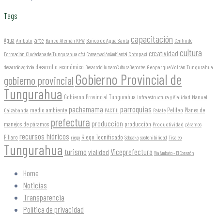
Tags
capacitación
arte
Agua
Ambato
Banco Alemán KFW
Baños de Agua Santa
Centro de
cultura
creatividad
Formación Ciudadana de Tungurahua
Cotopaxi
cfct
ConservaciónAmbiental
desarrollo económico
Geoparque Volcán Tungurahua
desarrollo agrícola
DesarrolloHumanoCulturaDeportes
Gobierno Provincial de
gobierno provincial
Tungurahua
Gobierno Provincial Tungurahua
Infraestructura y Vialidad
Manuel
parroquias
pachamama
Pelileo
medio ambiente
Planes de
Caizabanda
PACT II
Patate
prefectura
produccion
producción
manejos de páramos
Productividad
páramos
recursos hídricos
Riego Tecnificado
Píllaro
sostenibilidad
riego
Salasaka
Tisaleo
Tungurahua
turismo
Viceprefectura
vialidad
Vía Ambato - El Corazón
Home
Noticias
Transparencia
Política de privacidad