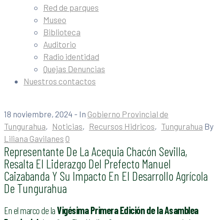
Red de parques
Museo
Biblioteca
Auditorio
Radio identidad
Quejas Denuncias
Nuestros contactos
18 noviembre, 2024
- In
Gobierno Provincial de
Tungurahua
‚
Noticias
‚
Recursos Hidricos
‚
Tungurahua
By
Liliana Gavilanes
0
Representante De La Acequia Chacón Sevilla,
Resalta El Liderazgo Del Prefecto Manuel
Caizabanda Y Su Impacto En El Desarrollo Agrícola
De Tungurahua
En el marco de la
Vigésima Primera Edición de la Asamblea