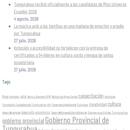
Tungurahua recibió oficialmente a las candidatas de Miss Universe
Ecuador 2026
4 agosto, 2026
La música unió a las familias en una mañana de emoción y orgullo
por Tungurahua
27 julio, 2026
Inclusión y accesibilidad se fortalecen con la entrega de
certificados a 54 líderes en cultura sorda y lengua de señas
ecuatoriana
27 julio, 2026
Tags
capacitación
arte
Agua
Ambato
Banco Alemán KFW
Baños de Agua Santa
Centro de
cultura
creatividad
Formación Ciudadana de Tungurahua
Cotopaxi
cfct
ConservaciónAmbiental
desarrollo económico
Geoparque Volcán Tungurahua
desarrollo agrícola
DesarrolloHumanoCulturaDeportes
Gobierno Provincial de
gobierno provincial
Tungurahua