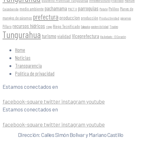
Gobierno Provincial Tungurahua
Infraestructura y Vialidad
Manuel
parroquias
pachamama
Pelileo
medio ambiente
Planes de
Caizabanda
PACT II
Patate
prefectura
produccion
producción
manejos de páramos
Productividad
páramos
recursos hídricos
Riego Tecnificado
Píllaro
sostenibilidad
riego
Salasaka
Tisaleo
Tungurahua
turismo
Viceprefectura
vialidad
Vía Ambato - El Corazón
Home
Noticias
Transparencia
Política de privacidad
Estamos conectados en
facebook-square
twitter
instagram
youtube
Estamos conectados en
facebook-square
twitter
instagram
youtube
Dirección: Calles Simón Bolivar y Mariano Castillo