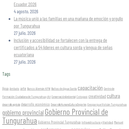
Ecuador 2026
4 agosto, 2026
La música unió a las familias en una mañana de emoción y orgullo
por Tungurahua
27 julio, 2026
Inclusión y accesibilidad se fortalecen con la entrega de
certificados a 54 líderes en cultura sorda y lengua de señas
ecuatoriana
27 julio, 2026
Tags
capacitación
arte
Agua
Ambato
Banco Alemán KFW
Baños de Agua Santa
Centro de
cultura
creatividad
Formación Ciudadana de Tungurahua
Cotopaxi
cfct
ConservaciónAmbiental
desarrollo económico
Geoparque Volcán Tungurahua
desarrollo agrícola
DesarrolloHumanoCulturaDeportes
Gobierno Provincial de
gobierno provincial
Tungurahua
Gobierno Provincial Tungurahua
Infraestructura y Vialidad
Manuel