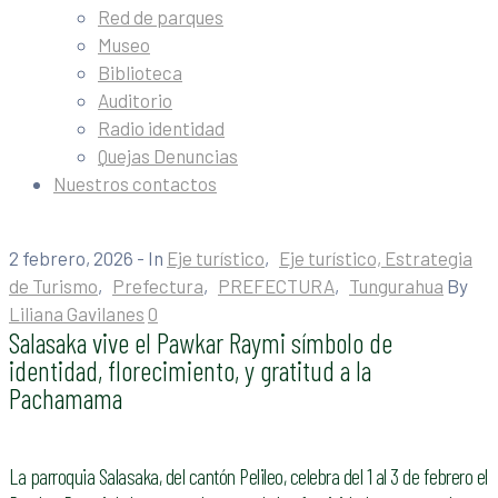
Red de parques
Museo
Biblioteca
Auditorio
Radio identidad
Quejas Denuncias
Nuestros contactos
2 febrero, 2026
- In
Eje turístico
‚
Eje turístico, Estrategia
de Turismo
‚
Prefectura
‚
PREFECTURA
‚
Tungurahua
By
Liliana Gavilanes
0
Salasaka vive el Pawkar Raymi símbolo de
identidad, florecimiento, y gratitud a la
Pachamama
La parroquia Salasaka, del cantón Pelileo, celebra del 1 al 3 de febrero el