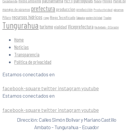
parroquias
pachamama
Pelileo
medio ambiente
Planes de
Caizabanda
PACT II
Patate
prefectura
produccion
producción
manejos de páramos
Productividad
páramos
recursos hídricos
Riego Tecnificado
Píllaro
sostenibilidad
riego
Salasaka
Tisaleo
Tungurahua
turismo
Viceprefectura
vialidad
Vía Ambato - El Corazón
Home
Noticias
Transparencia
Política de privacidad
Estamos conectados en
facebook-square
twitter
instagram
youtube
Estamos conectados en
facebook-square
twitter
instagram
youtube
Dirección: Calles Simón Bolivar y Mariano Castillo
Ambato – Tungurahua – Ecuador