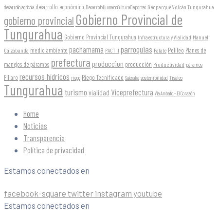
desarrollo económico
Geoparque Volcán Tungurahua
desarrollo agrícola
DesarrolloHumanoCulturaDeportes
Gobierno Provincial de
gobierno provincial
Tungurahua
Gobierno Provincial Tungurahua
Infraestructura y Vialidad
Manuel
parroquias
pachamama
Pelileo
medio ambiente
Planes de
Caizabanda
PACT II
Patate
prefectura
produccion
producción
manejos de páramos
Productividad
páramos
recursos hídricos
Riego Tecnificado
Píllaro
sostenibilidad
riego
Salasaka
Tisaleo
Tungurahua
turismo
Viceprefectura
vialidad
Vía Ambato - El Corazón
Home
Noticias
Transparencia
Política de privacidad
Estamos conectados en
facebook-square
twitter
instagram
youtube
Estamos conectados en