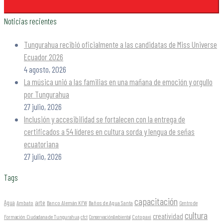
Noticias recientes
Tungurahua recibió oficialmente a las candidatas de Miss Universe
Ecuador 2026
4 agosto, 2026
La música unió a las familias en una mañana de emoción y orgullo
por Tungurahua
27 julio, 2026
Inclusión y accesibilidad se fortalecen con la entrega de
certificados a 54 líderes en cultura sorda y lengua de señas
ecuatoriana
27 julio, 2026
Tags
capacitación
arte
Agua
Ambato
Banco Alemán KFW
Baños de Agua Santa
Centro de
cultura
creatividad
Formación Ciudadana de Tungurahua
Cotopaxi
cfct
ConservaciónAmbiental