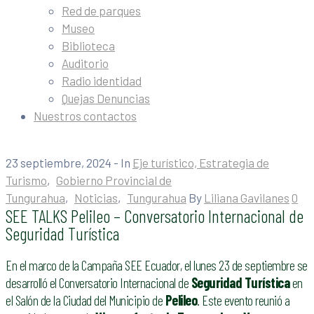
Red de parques
Museo
Biblioteca
Auditorio
Radio identidad
Quejas Denuncias
Nuestros contactos
23 septiembre, 2024
- In
Eje turístico, Estrategia de
Turismo
‚
Gobierno Provincial de
Tungurahua
‚
Noticias
‚
Tungurahua
By
Liliana Gavilanes
0
SEE TALKS Pelileo – Conversatorio Internacional de
Seguridad Turística
En el marco de la Campaña SEE Ecuador, el lunes 23 de septiembre se
desarrolló el Conversatorio Internacional de
Seguridad Turística
en
el Salón de la Ciudad del Municipio de
Pelileo
. Este evento reunió a