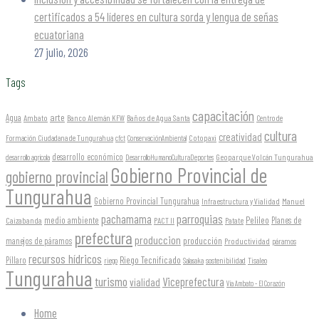
certificados a 54 líderes en cultura sorda y lengua de señas
ecuatoriana
27 julio, 2026
Tags
capacitación
arte
Agua
Ambato
Banco Alemán KFW
Baños de Agua Santa
Centro de
cultura
creatividad
Formación Ciudadana de Tungurahua
Cotopaxi
cfct
ConservaciónAmbiental
desarrollo económico
Geoparque Volcán Tungurahua
desarrollo agrícola
DesarrolloHumanoCulturaDeportes
Gobierno Provincial de
gobierno provincial
Tungurahua
Gobierno Provincial Tungurahua
Infraestructura y Vialidad
Manuel
parroquias
pachamama
Pelileo
medio ambiente
Planes de
Caizabanda
PACT II
Patate
prefectura
produccion
producción
manejos de páramos
Productividad
páramos
recursos hídricos
Riego Tecnificado
Píllaro
sostenibilidad
riego
Salasaka
Tisaleo
Tungurahua
turismo
Viceprefectura
vialidad
Vía Ambato - El Corazón
Home