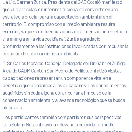
La Lic. Carmen Zurita, Presidenta del GAD Cotaló manifestó
que «La articulación interinstitucional se convierte en una
estrategia crucial para la capacitación ambiental en el
territorio. El compromiso con el medio ambiente resulta
esencial, ya que su influencia abarca la alimentación, el refugio
y la energía en la vida cotidiana”. Zurita agradeció
profundamente a las instituciones involucradas por impulsar la
creación de esta conciencia ambiental.
El Sr. Carlos Morales, Concejal Delegado del Dr. Gabriel Zúñiga,
Alcalde GADM Cantón San Pedro de Pelileo, enfatizó «Estas
capacitaciones representan un componente vital en el
beneficio que brindamos a los ciudadanos. Los conocimientos
adquiridos sin duda alguna contribuirán al impulso de la
conservación ambiental y al avance tecnológico que se busca
alcanzar».
Los participantes también compartieron sus perspectivas.
Luis Solano Ruiz subrayó la relevancia de cuidar el medio
ambiente y felicitó a los avicultores por su notable interés en