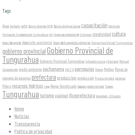
Tags
capacitación
arte
Agua
Ambato
Banco Alemán KFW
Baños de Agua Santa
Centro de
cultura
creatividad
Formación Ciudadana de Tungurahua
Cotopaxi
cfct
ConservaciónAmbiental
desarrollo económico
Geoparque Volcán Tungurahua
desarrollo agrícola
DesarrolloHumanoCulturaDeportes
Gobierno Provincial de
gobierno provincial
Tungurahua
Gobierno Provincial Tungurahua
Infraestructura y Vialidad
Manuel
parroquias
pachamama
Pelileo
medio ambiente
Planes de
Caizabanda
PACT II
Patate
prefectura
produccion
producción
manejos de páramos
Productividad
páramos
recursos hídricos
Riego Tecnificado
Píllaro
sostenibilidad
riego
Salasaka
Tisaleo
Tungurahua
turismo
Viceprefectura
vialidad
Vía Ambato - El Corazón
Home
Noticias
Transparencia
Política de privacidad