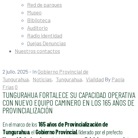
Red de parques
Museo
Biblioteca
Auditorio
Radio identidad
Quejas Denuncias
Nuestros contactos
2 julio, 2025
- In
Gobierno Provincial de
Tungurahua
‚
Noticias
‚
Tungurahua
‚
Vialidad
By
Paola
Frías
0
TUNGURAHUA FORTALECE SU CAPACIDAD OPERATIVA
CON NUEVO EQUIPO CAMINERO EN LOS 165 AÑOS DE
PROVINCIALIZACIÓN
En el marco de los
165 años de Provincialización de
Tungurahua
, el
Gobierno Provincial
, liderado por el prefecto