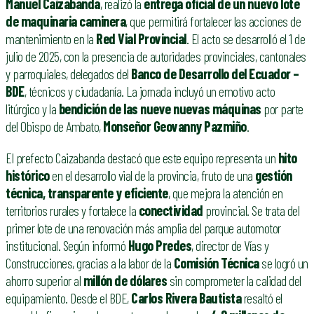
Manuel Caizabanda
, realizó la
entrega oficial de un nuevo lote
de maquinaria caminera
, que permitirá fortalecer las acciones de
mantenimiento en la
Red Vial Provincial
. El acto se desarrolló el 1 de
julio de 2025, con la presencia de autoridades provinciales, cantonales
y parroquiales, delegados del
Banco de Desarrollo del Ecuador –
BDE
, técnicos y ciudadanía. La jornada incluyó un emotivo acto
litúrgico y la
bendición de las nueve nuevas máquinas
por parte
del Obispo de Ambato,
Monseñor Geovanny Pazmiño
.
El prefecto Caizabanda destacó que este equipo representa un
hito
histórico
en el desarrollo vial de la provincia, fruto de una
gestión
técnica, transparente y eficiente
, que mejora la atención en
territorios rurales y fortalece la
conectividad
provincial. Se trata del
primer lote de una renovación más amplia del parque automotor
institucional. Según informó
Hugo Predes
, director de Vías y
Construcciones, gracias a la labor de la
Comisión Técnica
se logró un
ahorro superior al
millón de dólares
sin comprometer la calidad del
equipamiento. Desde el BDE,
Carlos Rivera Bautista
resaltó el