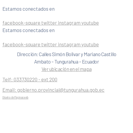
Estamos conectados en
facebook-square
twitter
instagram
youtube
Estamos conectados en
facebook-square
twitter
instagram
youtube
Dirección: Calles Simón Bolivar y Mariano Castillo
Ambato – Tungurahua – Ecuador
Ver ubicación en el mapa
Telf:
033730220 - ext 200
Email:
gobierno.provincial@tungurahua.gob.ec
Diseño de Páginas web
| 0224492314 -Visualg3