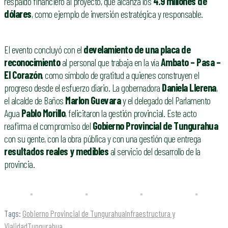
respaldo financiero al proyecto, que alcanza los
4.9 millones de
dólares
, como ejemplo de inversión estratégica y responsable.
El evento concluyó con el
develamiento de una placa de
reconocimiento
al personal que trabaja en la vía
Ambato – Pasa –
El Corazón
, como símbolo de gratitud a quienes construyen el
progreso desde el esfuerzo diario. La gobernadora
Daniela Llerena
,
el alcalde de Baños
Marlon Guevara
y el delegado del Parlamento
Agua
Pablo Morillo
, felicitaron la gestión provincial. Este acto
reafirma el compromiso del
Gobierno Provincial de Tungurahua
con su gente, con la obra pública y con una gestión que entrega
resultados reales y medibles
al servicio del desarrollo de la
provincia.
Tags:
Gobierno Provincial de Tungurahua
Infraestructura y
Vialidad
Tungurahua