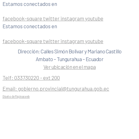
Estamos conectados en
facebook-square
twitter
instagram
youtube
Estamos conectados en
facebook-square
twitter
instagram
youtube
Dirección: Calles Simón Bolivar y Mariano Castillo
Ambato – Tungurahua – Ecuador
Ver ubicación en el mapa
Telf:
033730220 - ext 200
Email:
gobierno.provincial@tungurahua.gob.ec
Diseño de Páginas web
| 0224492314 -Visualg3