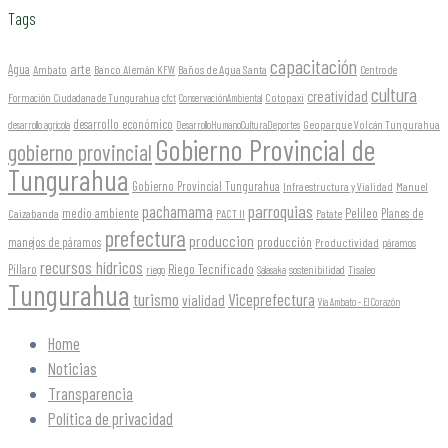
Tags
capacitación
arte
Agua
Ambato
Banco Alemán KFW
Baños de Agua Santa
Centro de
cultura
creatividad
Formación Ciudadana de Tungurahua
Cotopaxi
cfct
ConservaciónAmbiental
desarrollo económico
Geoparque Volcán Tungurahua
desarrollo agrícola
DesarrolloHumanoCulturaDeportes
Gobierno Provincial de
gobierno provincial
Tungurahua
Gobierno Provincial Tungurahua
Infraestructura y Vialidad
Manuel
parroquias
pachamama
Pelileo
medio ambiente
Planes de
Caizabanda
PACT II
Patate
prefectura
produccion
producción
manejos de páramos
Productividad
páramos
recursos hídricos
Riego Tecnificado
Píllaro
sostenibilidad
riego
Salasaka
Tisaleo
Tungurahua
turismo
Viceprefectura
vialidad
Vía Ambato - El Corazón
Home
Noticias
Transparencia
Política de privacidad