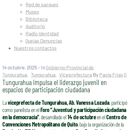
Red de parques
Museo
Biblioteca
Auditorio
Radio identidad
Quejas Denuncias
Nuestros contactos
14 octubre, 2025
- In
Gobierno Provincial de
Tungurahua
‚
Tungurahua
‚
Viceprefectura
By
Paola Frías
0
Tungurahua impulsa el liderazgo juvenil en
espacios de participación ciudadana
La
viceprefecta de Tungurahua, Ab. Vanessa Lozada
, participó
como panelista en el
Foro “Juventud y participación ciudadana
en la democracia”
, desarrollado el
14 de octubre
en el
Centro de
Convenciones Metropolitano de Quito
, bajo la organización de la