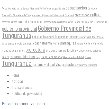
capacitación
arte
Agua
Ambato
Banco Alemán KFW
Baños de Agua Santa
Centro de
cultura
creatividad
Formación Ciudadana de Tungurahua
Cotopaxi
cfct
ConservaciónAmbiental
desarrollo económico
Geoparque Volcán Tungurahua
desarrollo agrícola
DesarrolloHumanoCulturaDeportes
Gobierno Provincial de
gobierno provincial
Tungurahua
Gobierno Provincial Tungurahua
Infraestructura y Vialidad
Manuel
parroquias
pachamama
Pelileo
medio ambiente
Planes de
Caizabanda
PACT II
Patate
prefectura
produccion
producción
manejos de páramos
Productividad
páramos
recursos hídricos
Riego Tecnificado
Píllaro
sostenibilidad
riego
Salasaka
Tisaleo
Tungurahua
turismo
Viceprefectura
vialidad
Vía Ambato - El Corazón
Home
Noticias
Transparencia
Política de privacidad
Estamos conectados en