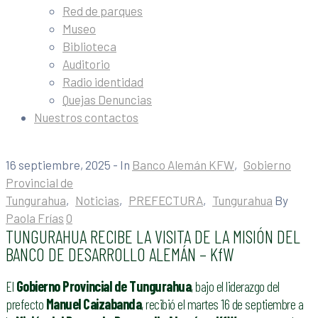
Red de parques
Museo
Biblioteca
Auditorio
Radio identidad
Quejas Denuncias
Nuestros contactos
16 septiembre, 2025
- In
Banco Alemán KFW
‚
Gobierno
Provincial de
Tungurahua
‚
Noticias
‚
PREFECTURA
‚
Tungurahua
By
Paola Frías
0
TUNGURAHUA RECIBE LA VISITA DE LA MISIÓN DEL
BANCO DE DESARROLLO ALEMÁN – KfW
El
Gobierno Provincial de Tungurahua
, bajo el liderazgo del
prefecto
Manuel Caizabanda
, recibió el martes 16 de septiembre a